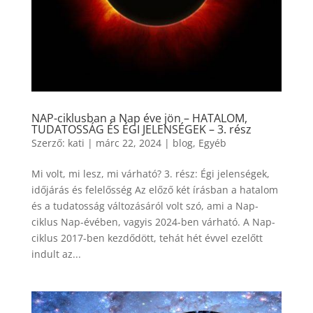
NAP-ciklusban a Nap éve jön – HATALOM,
TUDATOSSÁG ÉS ÉGI JELENSÉGEK – 3. rész
Szerző:
kati
|
márc 22, 2024
|
blog
,
Egyéb
Mi volt, mi lesz, mi várható? 3. rész: Égi jelenségek,
időjárás és felelősség Az előző két írásban a hatalom
és a tudatosság változásáról volt szó, ami a Nap-
ciklus Nap-évében, vagyis 2024-ben várható. A Nap-
ciklus 2017-ben kezdődött, tehát hét évvel ezelőtt
indult az...