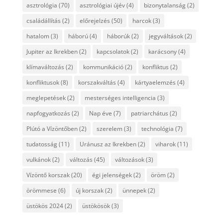
asztrológia
(70)
asztrológiai újév
(4)
bizonytalanság
(2)
családállítás
(2)
előrejelzés
(50)
harcok
(3)
hatalom
(3)
háború
(4)
háborúk
(2)
jegyváltások
(2)
Jupiter az Ikrekben
(2)
kapcsolatok
(2)
karácsony
(4)
klímaváltozás
(2)
kommunikáció
(2)
konfliktus
(2)
konfliktusok
(8)
korszakváltás
(4)
kártyaelemzés
(4)
meglepetések
(2)
mesterséges intelligencia
(3)
napfogyatkozás
(2)
Nap éve
(7)
patriarchátus
(2)
Plútó a Vízöntőben
(2)
szerelem
(3)
technológia
(7)
tudatosság
(11)
Uránusz az Ikrekben
(2)
viharok
(11)
vulkánok
(2)
változás
(45)
változások
(3)
Vízöntő korszak
(20)
égi jelenségek
(2)
öröm
(2)
örömmese
(6)
új korszak
(2)
ünnepek
(2)
üstökös 2024
(2)
üstökösök
(3)