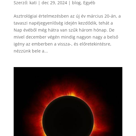
Szerző:
kati
|
dec 29, 2024
|
blog
,
Egyéb
Asztrológiai értelmezésben az új év március 20-án, a
tavaszi napéjegyenlőség idején kezdődik, tehát a
Nap évéből még hátra van szűk három hónap. De
mivel december végén mindig nagyon nagy a belső
igény az emberben a vissza-, és előretekintésre,
nézzünk bele a...