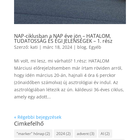
NAP-ciklusban a NAP éve jön – HATALOM,
TUDATOSSÁG ÉS ÉGI JELENSÉGEK – 1. rész
Szerző:
kati
|
márc 18, 2024
|
blog
,
Egyéb
Mi volt, mi lesz, mi várható? 1.rész: HATALOM
Márciusi előrejelzésemben már írtam röviden arról,
hogy idén március 20-án, hajnali 4 óra 6 perckor
(zónaidőben számolva) új asztrológiai év indul. Az
asztrológiában létezik az ún. káldeusi 36-éves ciklus,
amely egy adott...
« Régebbi bejegyzések
Cimkefelhő
"marker" hónap
(2)
2024
(2)
advent
(3)
AI
(2)