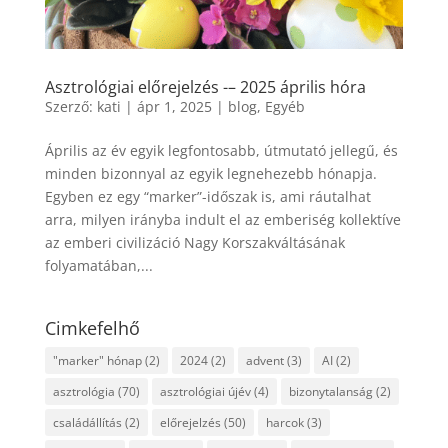
Asztrológiai előrejelzés -– 2025 április hóra
Szerző:
kati
|
ápr 1, 2025
|
blog
,
Egyéb
Április az év egyik legfontosabb, útmutató jellegű, és
minden bizonnyal az egyik legnehezebb hónapja.
Egyben ez egy “marker”-időszak is, ami ráutalhat
arra, milyen irányba indult el az emberiség kollektíve
az emberi civilizáció Nagy Korszakváltásának
folyamatában,...
Cimkefelhő
"marker" hónap
(2)
2024
(2)
advent
(3)
AI
(2)
asztrológia
(70)
asztrológiai újév
(4)
bizonytalanság
(2)
családállítás
(2)
előrejelzés
(50)
harcok
(3)