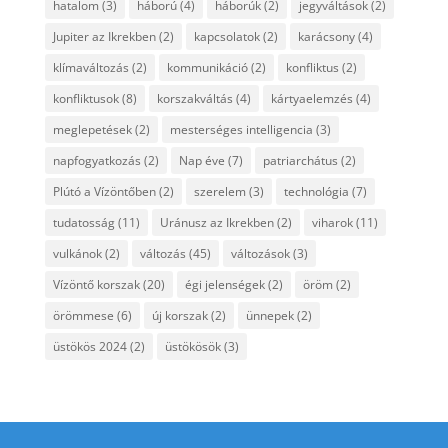
hatalom
(3)
háború
(4)
háborúk
(2)
jegyváltások
(2)
Jupiter az Ikrekben
(2)
kapcsolatok
(2)
karácsony
(4)
klímaváltozás
(2)
kommunikáció
(2)
konfliktus
(2)
konfliktusok
(8)
korszakváltás
(4)
kártyaelemzés
(4)
meglepetések
(2)
mesterséges intelligencia
(3)
napfogyatkozás
(2)
Nap éve
(7)
patriarchátus
(2)
Plútó a Vízöntőben
(2)
szerelem
(3)
technológia
(7)
tudatosság
(11)
Uránusz az Ikrekben
(2)
viharok
(11)
vulkánok
(2)
változás
(45)
változások
(3)
Vízöntő korszak
(20)
égi jelenségek
(2)
öröm
(2)
örömmese
(6)
új korszak
(2)
ünnepek
(2)
üstökös 2024
(2)
üstökösök
(3)