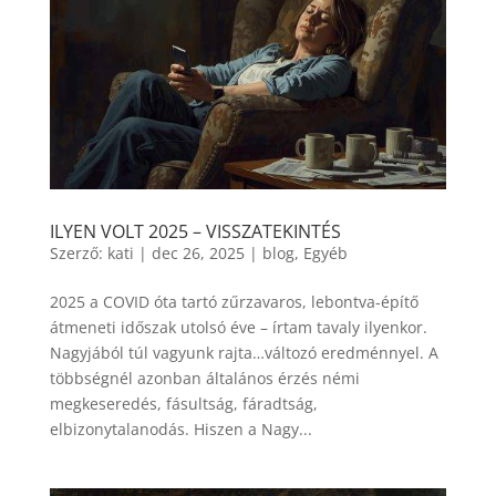
ILYEN VOLT 2025 – VISSZATEKINTÉS
Szerző:
kati
|
dec 26, 2025
|
blog
,
Egyéb
2025 a COVID óta tartó zűrzavaros, lebontva-építő
átmeneti időszak utolsó éve – írtam tavaly ilyenkor.
Nagyjából túl vagyunk rajta…változó eredménnyel. A
többségnél azonban általános érzés némi
megkeseredés, fásultság, fáradtság,
elbizonytalanodás. Hiszen a Nagy...