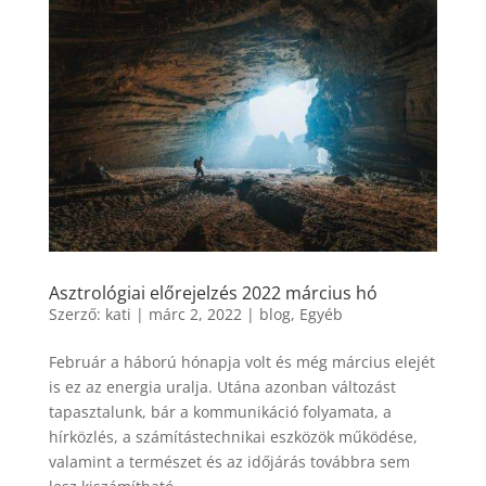
Asztrológiai előrejelzés 2022 március hó
Szerző:
kati
|
márc 2, 2022
|
blog
,
Egyéb
Február a háború hónapja volt és még március elejét
is ez az energia uralja. Utána azonban változást
tapasztalunk, bár a kommunikáció folyamata, a
hírközlés, a számítástechnikai eszközök működése,
valamint a természet és az időjárás továbbra sem