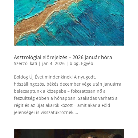
Asztrológiai előrejelzés – 2026 január hóra
Szerző:
kati
|
jan 4, 2026
|
blog
,
Egyéb
Boldog Új Évet mindenkinek! A nyugodt,
hószállingozós, békés december vége után januárral
belecsaptunk a közepébe – fokozatosan nő a
feszültség ebben a hónapban. Szakadás várható a
régit és az újat akarók között – amit akár a Föld
jelenségei is visszatükröznek....