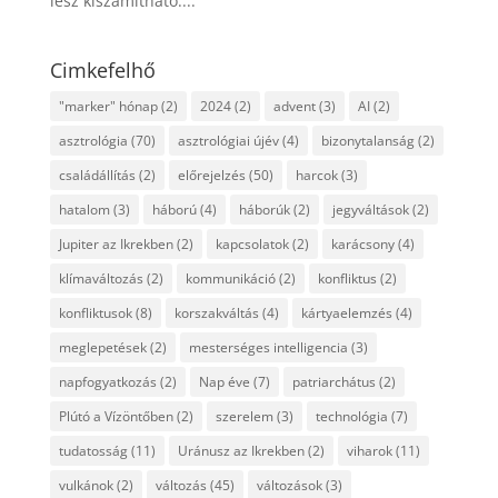
lesz kiszámítható....
Cimkefelhő
"marker" hónap
(2)
2024
(2)
advent
(3)
AI
(2)
asztrológia
(70)
asztrológiai újév
(4)
bizonytalanság
(2)
családállítás
(2)
előrejelzés
(50)
harcok
(3)
hatalom
(3)
háború
(4)
háborúk
(2)
jegyváltások
(2)
Jupiter az Ikrekben
(2)
kapcsolatok
(2)
karácsony
(4)
klímaváltozás
(2)
kommunikáció
(2)
konfliktus
(2)
konfliktusok
(8)
korszakváltás
(4)
kártyaelemzés
(4)
meglepetések
(2)
mesterséges intelligencia
(3)
napfogyatkozás
(2)
Nap éve
(7)
patriarchátus
(2)
Plútó a Vízöntőben
(2)
szerelem
(3)
technológia
(7)
tudatosság
(11)
Uránusz az Ikrekben
(2)
viharok
(11)
vulkánok
(2)
változás
(45)
változások
(3)