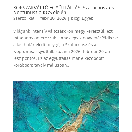
KORSZAKVÁLTÓ EGYÜTTÁLLÁS: Szaturnusz és
Neptunusz a KOS elején
Szerző:
kati
|
febr 20, 2026
|
blog
,
Egyéb
Világunk intenzív változásokon megy keresztül, ezt
mindannyian érezzük. Ennek egyik nagy mérföldköve
a két határjelölő bolygó, a Szaturnusz és a
Neptunusz együttállása, ami 2026. február 20-án
lesz pontos. Ez az együttállás már elkezdődött
korábban: tavaly májusban...