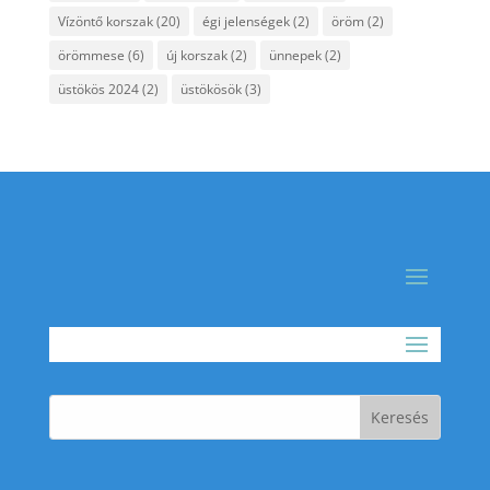
Vízöntő korszak
(20)
égi jelenségek
(2)
öröm
(2)
örömmese
(6)
új korszak
(2)
ünnepek
(2)
üstökös 2024
(2)
üstökösök
(3)