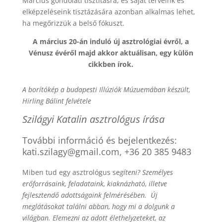
Március gondolati tisztításra, és saját terveink és
elképzeléseink tisztázására azonban alkalmas lehet,
ha megőrizzük a belső fókuszt.
A március 20-án induló új asztrológiai évről, a
Vénusz évéről majd akkor aktuálisan, egy külön
cikkben írok.
A borítókép a budapesti Illúziók Múzuemában készült,
Hirling Bálint felvétele
Szilágyi Katalin asztrológus írása
További információ és bejelentkezés:
kati.szilagy@gmail.com, +36 20 385 9483
Miben tud egy asztrológus se
gíteni? Személyes
erőforrásaink, feladataink, kiaknázható, illetve
fejlesztendő adottságaink felmérésében. Új
meglátásokat találni abban, hogy mi a dolgunk a
világban. Elemezni az adott élethelyzeteket, az