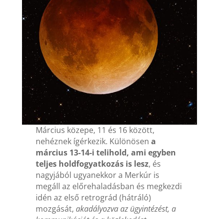
Március közepe, 11 és 16 között,
nehéznek ígérkezik. Különösen
a
március 13-14-i telihold, ami egyben
teljes holdfogyatkozás is lesz
, és
nagyjából ugyanekkor a Merkúr is
megáll az előrehaladásban és megkezdi
idén az első retrográd (hátráló)
mozgását,
akadályozva az ügyintézést, a