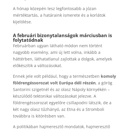
A hónap közepén lesz legfontosabb a józan
mértéktartás, a határaink ismerete és a korlátok
kijelölése.
A februári bizonytalanságok márciusban is
folytatódnak
Februárban ugyan látható módon nem történt
nagyobb esemény, ami új lett volna, inkább a
háttérben, láthatatlanul zajlottak a dolgok, amelyek
előkészítik a változásokat.
Ennek jele volt például, hogy a természetben
komoly
földrengéssorozat volt Európa déli részén
, a görög
Santorini szigetnél és az olasz Nápoly környékén –
készülődő tektonikai változásokat jelezve. A
földrengéssorozat egyelőre csillapodni látszik, de a
két nagy olasz tűzhányó, az Etna és a Stromboli
továbbra is kitörésben van.
A politikában hajmeresztő mondatok, hajmeresztő