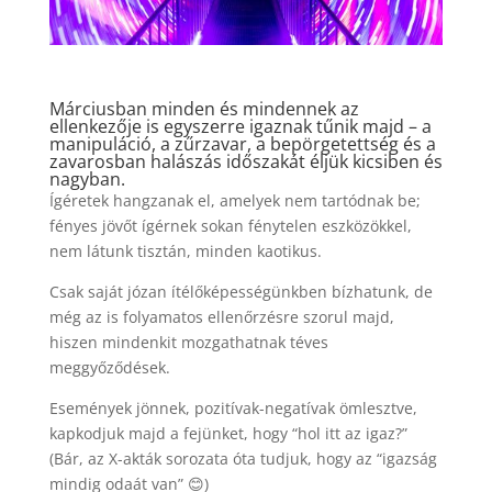
Márciusban minden és mindennek az
ellenkezője is egyszerre igaznak tűnik majd – a
manipuláció, a zűrzavar, a bepörgetettség és a
zavarosban halászás időszakát éljük kicsiben és
nagyban.
Ígéretek hangzanak el, amelyek nem tartódnak be;
fényes jövőt ígérnek sokan fénytelen eszközökkel,
nem látunk tisztán, minden kaotikus.
Csak saját józan ítélőképességünkben bízhatunk, de
még az is folyamatos ellenőrzésre szorul majd,
hiszen mindenkit mozgathatnak téves
meggyőződések.
Események jönnek, pozitívak-negatívak ömlesztve,
kapkodjuk majd a fejünket, hogy “hol itt az igaz?”
(Bár, az X-akták sorozata óta tudjuk, hogy az “igazság
mindig odaát van” 😊)