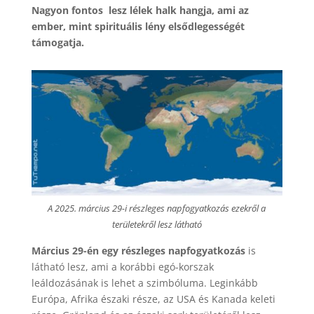
Nagyon fontos lesz lélek halk hangja, ami az
ember, mint spirituális lény elsődlegességét
támogatja.
A 2025. március 29-i részleges napfogyatkozás ezekről a
területekről lesz látható
Március 29-én egy részleges napfogyatkozás
is
látható lesz, ami a korábbi egó-korszak
leáldozásának is lehet a szimbóluma. Leginkább
Európa, Afrika északi része, az USA és Kanada keleti