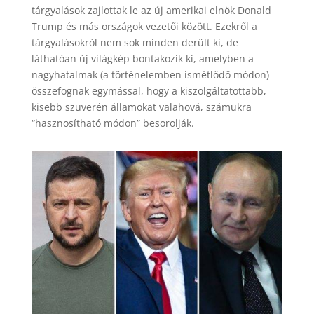
tárgyalások zajlottak le az új amerikai elnök Donald
Trump és más országok vezetői között. Ezekről a
tárgyalásokról nem sok minden derült ki, de
láthatóan új világkép bontakozik ki, amelyben a
nagyhatalmak (a történelemben ismétlődő módon)
összefognak egymással, hogy a kiszolgáltatottabb,
kisebb szuverén államokat valahová, számukra
“hasznosítható módon” besorolják.