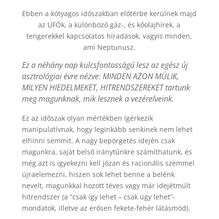
Ebben a kótyagos időszakban előtérbe kerülnek majd
az UFÓk, a különböző gáz-, és kőolajhírek, a
tengerekkel kapcsolatos híradások, vagyis minden,
ami Neptunusz.
Ez a néhány nap kulcsfontosságú lesz az egész új
asztrológiai évre nézve: MINDEN AZON MÚLIK,
MILYEN HIEDELMEKET, HITRENDSZEREKET tartunk
meg magunknak, mik lesznek a vezérelveink.
Ez az időszak olyan mértékben ígérkezik
manipulatívnak, hogy leginkább senkinek nem lehet
elhinni semmit. A nagy bepörgetés idején csak
magunkra, saját belső iránytűnkre számíthatunk, és
még azt is igyekezni kell józan és racionális szemmel
újraelemezni, hiszen sok lehet benne a belénk
nevelt, magunkkal hozott téves vagy már idejétmúlt
hitrendszer (a “csak így lehet – csak úgy lehet”-
mondatok, illetve az erősen fekete-fehér látásmód).