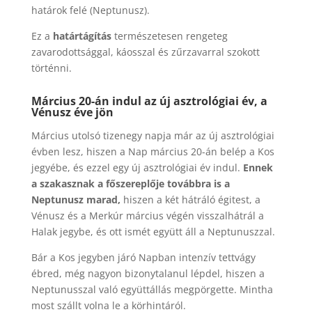
határok felé (Neptunusz).
Ez a
határtágítás
természetesen rengeteg
zavarodottsággal, káosszal és zűrzavarral szokott
történni.
Március 20-án indul az új asztrológiai év, a
Vénusz éve jön
Március utolsó tizenegy napja már az új asztrológiai
évben lesz, hiszen a Nap március 20-án belép a Kos
jegyébe, és ezzel egy új asztrológiai év indul.
Ennek
a szakasznak a főszereplője továbbra is a
Neptunusz marad,
hiszen a két hátráló égitest, a
Vénusz és a Merkúr március végén visszalhátrál a
Halak jegybe, és ott ismét együtt áll a Neptunuszzal.
Bár a Kos jegyben járó Napban intenzív tettvágy
ébred, még nagyon bizonytalanul lépdel, hiszen a
Neptunusszal való együttállás megpörgette. Mintha
most szállt volna le a körhintáról.