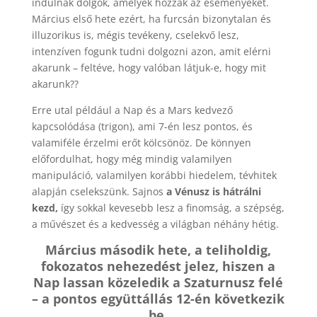
indulnak dolgok, amelyek hozzák az eseményeket.
Március első hete ezért, ha furcsán bizonytalan és
illuzorikus is, mégis tevékeny, cselekvő lesz,
intenzíven fogunk tudni dolgozni azon, amit elérni
akarunk – feltéve, hogy valóban látjuk-e, hogy mit
akarunk??
Erre utal például a Nap és a Mars kedvező
kapcsolódása (trigon), ami 7-én lesz pontos, és
valamiféle érzelmi erőt kölcsönöz. De könnyen
előfordulhat, hogy még mindig valamilyen
manipuláció, valamilyen korábbi hiedelem, tévhitek
alapján cselekszünk. Sajnos
a Vénusz is hátrálni
kezd,
így sokkal kevesebb lesz a finomság, a szépség,
a művészet és a kedvesség a világban néhány hétig.
Március második hete, a teliholdig,
fokozatos nehezedést jelez, hiszen a
Nap lassan közeledik a Szaturnusz felé
– a pontos együttállás 12-én következik
be.