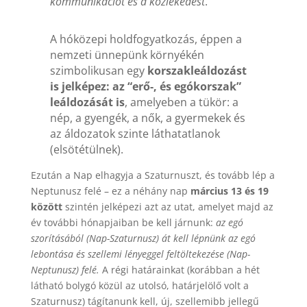
kommunikációt és a közlekedést
.
A hóközepi holdfogyatkozás, éppen a
nemzeti ünnepünk környékén
szimbolikusan egy
korszakleáldozást
is jelképez: az “erő-, és egókorszak”
leáldozását is
, amelyeben a tükör: a
nép, a gyengék, a nők, a gyermekek és
az áldozatok szinte láthatatlanok
(elsötétülnek).
Ezután a Nap elhagyja a Szaturnuszt, és tovább lép a
Neptunusz felé – ez a néhány nap
március 13 és 19
között
szintén jelképezi azt az utat, amelyet majd az
év további hónapjaiban be kell járnunk:
az egó
szorításából (Nap-Szaturnusz) át kell lépnünk az egó
lebontása és szellemi lényeggel feltöltekezése (Nap-
Neptunusz) felé.
A régi határainkat (korábban a hét
látható bolygó közül az utolsó, határjelölő volt a
Szaturnusz) tágítanunk kell, új, szellemibb jellegű