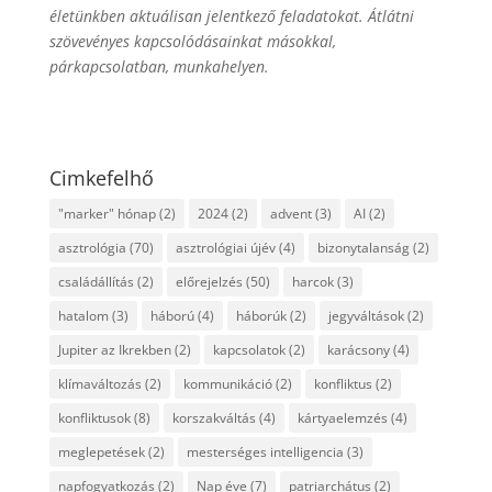
életünkben aktuálisan jelentkező feladatokat. Átlátni
szövevényes kapcsolódásainkat másokkal,
párkapcsolatban, munkahelyen.
Cimkefelhő
"marker" hónap
(2)
2024
(2)
advent
(3)
AI
(2)
asztrológia
(70)
asztrológiai újév
(4)
bizonytalanság
(2)
családállítás
(2)
előrejelzés
(50)
harcok
(3)
hatalom
(3)
háború
(4)
háborúk
(2)
jegyváltások
(2)
Jupiter az Ikrekben
(2)
kapcsolatok
(2)
karácsony
(4)
klímaváltozás
(2)
kommunikáció
(2)
konfliktus
(2)
konfliktusok
(8)
korszakváltás
(4)
kártyaelemzés
(4)
meglepetések
(2)
mesterséges intelligencia
(3)
napfogyatkozás
(2)
Nap éve
(7)
patriarchátus
(2)