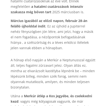
hatalmi csatározásoknak az éve volt. Ennek
megfelelően
a hatalmi csatározások intenzív
szakasza még bőven tart
2025 márciusban is.
Március igazából az előző napon, február 28-án
felálló újholddal indít
. Ez az újhold a Jupiterrel
nehéz fényszögben jön létre, ami jelzi, hogy a másik
el nem fogadása, a nézőpontok befogadásának
hiánya , a szétszórtság és a téves erkölcsi ítéletek
jelen vannak ebben a hónapban.
A hónap első napján a Merkúr a Neptunusszal együtt
áll, teljes fogalmi zűrzavart jelez. Olyan állás ez,
mintha az elvarázsolt kastélyba lépnénk be – minden
lépésünk billeg, minden szék forog, semmi nem
olyannak mutatkozik, amilyen, és minden teljesen
bizonytalan.
Utána a
Merkúr átlép a Kos jegyébe, és cselekedni
kezd
: vagyis még kótyagosak vagyunk, de már