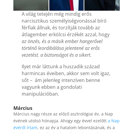
A világ tetején még mindig erős
narcisztikus személyiségvonással bíró
férfiak állnak, és torzítják tovább az
átlagember erkölcsi érzékét azzal, hogy
az önzés, és a másik ember hangerővel
történő leordibálása jelentené az erős
vezetést. a biztonságot és a sikert
.
Ilyet már láttunk a huszadik század
harmincas éveiben, akkor sem volt igaz,
sőt – ám jelenleg intenzíven benne
vagyunk ebben a gondolati
manipulációban.
Március
Március nagy része az előző asztrológiai év, a Nap
évének utolsó hónapja. Ahogy egy évvel ezelőtt
a Nap
évéről írtam
, ez az év a hatalom lebontásának, és a