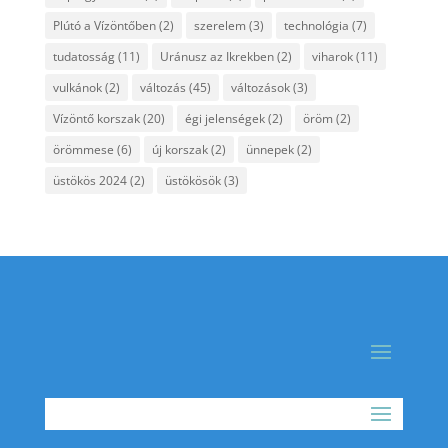
Plútó a Vízöntőben
(2)
szerelem
(3)
technológia
(7)
tudatosság
(11)
Uránusz az Ikrekben
(2)
viharok
(11)
vulkánok
(2)
változás
(45)
változások
(3)
Vízöntő korszak
(20)
égi jelenségek
(2)
öröm
(2)
örömmese
(6)
új korszak
(2)
ünnepek
(2)
üstökös 2024
(2)
üstökösök
(3)