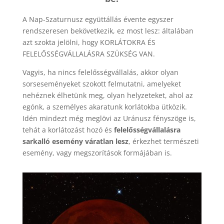
A Nap-Szaturnusz együttállás évente egyszer
rendszeresen bekövetkezik, ez most lesz: általában
azt szokta jelölni, hogy KORLÁTOKRA ÉS
FELELŐSSÉGVÁLLALÁSRA SZÜKSÉG VAN.
Vagyis, ha nincs felelősségvállalás, akkor olyan
sorseseményeket szokott felmutatni, amelyeket
nehéznek élhetünk meg, olyan helyzeteket, ahol az
egónk, a személyes akaratunk korlátokba ütközik.
Idén mindezt még meglövi az Uránusz fényszöge is,
tehát a korlátozást hozó és
felelősségvállalásra
sarkalló esemény váratlan lesz
, érkezhet természeti
esemény, vagy megszorítások formájában is.