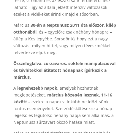
része, Grönland és az északi sark területéről lesz
látható – így az általa jelzett intenzív változások
ezeket a vidékeket érintik majd elsősorban.
Március
30-án a Neptunusz 2011 óta először, kilép
otthonából
, és – egyelőre csak néhány hónapra –
átlép a Kos jegyébe. Sorsdöntő, hogy ezt a nagy
változást milyen hittel, vagy milyen téveszmékkel
felvértezve éljük meg.
Összefoglalva, zűrzavaros, sokféle manipulációval
és tévhitekkel átitatott hónapnak ígérkezik a
március.
A
legnehezebb napok,
amelyek hozhatnak
meglepetéseket,
március közepén lesznek, 11-16
között
– ezekre a napokra inkább ne időzítsünk
fontos eseményeket. Szerződéskötésekre a hónap
legelső és legutolsó néhány napja sem alkalmas, a
Neptunusz zűrzavart okozó hatása miatt.