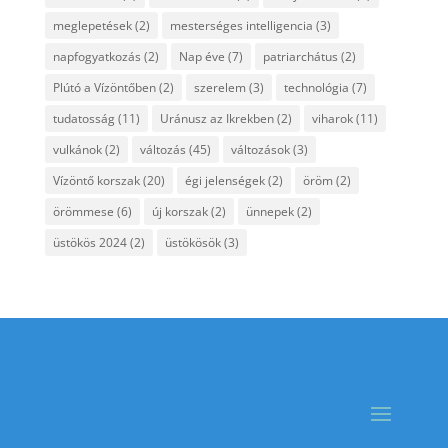
meglepetések
(2)
mesterséges intelligencia
(3)
napfogyatkozás
(2)
Nap éve
(7)
patriarchátus
(2)
Plútó a Vízöntőben
(2)
szerelem
(3)
technológia
(7)
tudatosság
(11)
Uránusz az Ikrekben
(2)
viharok
(11)
vulkánok
(2)
változás
(45)
változások
(3)
Vízöntő korszak
(20)
égi jelenségek
(2)
öröm
(2)
örömmese
(6)
új korszak
(2)
ünnepek
(2)
üstökös 2024
(2)
üstökösök
(3)