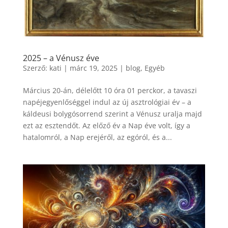
2025 – a Vénusz éve
Szerző:
kati
|
márc 19, 2025
|
blog
,
Egyéb
Március 20-án, délelőtt 10 óra 01 perckor, a tavaszi
napéjegyenlőséggel indul az új asztrológiai év – a
káldeusi bolygósorrend szerint a Vénusz uralja majd
ezt az esztendőt. Az előző év a Nap éve volt, így a
hatalomról, a Nap erejéről, az egóról, és a...