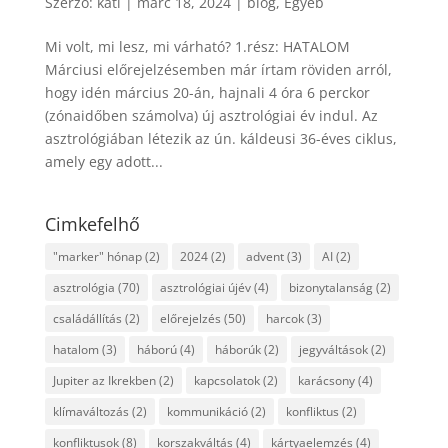
Szerző:
kati
|
márc 18, 2024
|
blog
,
Egyéb
Mi volt, mi lesz, mi várható? 1.rész: HATALOM
Márciusi előrejelzésemben már írtam röviden arról,
hogy idén március 20-án, hajnali 4 óra 6 perckor
(zónaidőben számolva) új asztrológiai év indul. Az
asztrológiában létezik az ún. káldeusi 36-éves ciklus,
amely egy adott...
Cimkefelhő
"marker" hónap
(2)
2024
(2)
advent
(3)
AI
(2)
asztrológia
(70)
asztrológiai újév
(4)
bizonytalanság
(2)
családállítás
(2)
előrejelzés
(50)
harcok
(3)
hatalom
(3)
háború
(4)
háborúk
(2)
jegyváltások
(2)
Jupiter az Ikrekben
(2)
kapcsolatok
(2)
karácsony
(4)
klímaváltozás
(2)
kommunikáció
(2)
konfliktus
(2)
konfliktusok
(8)
korszakváltás
(4)
kártyaelemzés
(4)