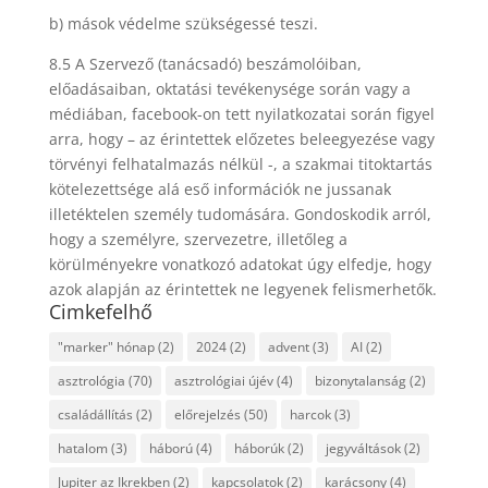
b) mások védelme szükségessé teszi.
8.5 A Szervező (tanácsadó) beszámolóiban,
előadásaiban, oktatási tevékenysége során vagy a
médiában, facebook-on tett nyilatkozatai során figyel
arra, hogy – az érintettek előzetes beleegyezése vagy
törvényi felhatalmazás nélkül -, a szakmai titoktartás
kötelezettsége alá eső információk ne jussanak
illetéktelen személy tudomására. Gondoskodik arról,
hogy a személyre, szervezetre, illetőleg a
körülményekre vonatkozó adatokat úgy elfedje, hogy
azok alapján az érintettek ne legyenek felismerhetők.
Cimkefelhő
"marker" hónap
(2)
2024
(2)
advent
(3)
AI
(2)
asztrológia
(70)
asztrológiai újév
(4)
bizonytalanság
(2)
családállítás
(2)
előrejelzés
(50)
harcok
(3)
hatalom
(3)
háború
(4)
háborúk
(2)
jegyváltások
(2)
Jupiter az Ikrekben
(2)
kapcsolatok
(2)
karácsony
(4)