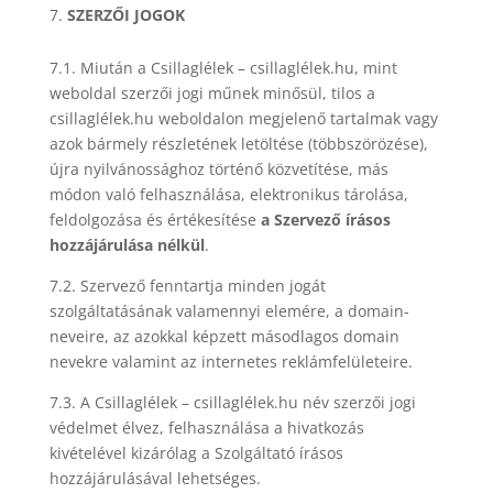
SZERZŐI JOGOK
7.1. Miután a Csillaglélek – csillaglélek.hu, mint
weboldal szerzői jogi műnek minősül, tilos a
csillaglélek.hu weboldalon megjelenő tartalmak vagy
azok bármely részletének letöltése (többszörözése),
újra nyilvánossághoz történő közvetítése, más
módon való felhasználása, elektronikus tárolása,
feldolgozása és értékesítése
a Szervező írásos
hozzájárulása nélkül
.
7.2. Szervező fenntartja minden jogát
szolgáltatásának valamennyi elemére, a domain-
neveire, az azokkal képzett másodlagos domain
nevekre valamint az internetes reklámfelületeire.
7.3. A Csillaglélek – csillaglélek.hu név szerzői jogi
védelmet élvez, felhasználása a hivatkozás
kivételével kizárólag a Szolgáltató írásos
hozzájárulásával lehetséges.