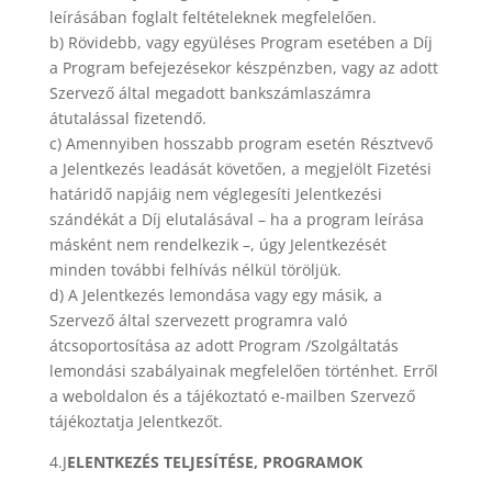
leírásában foglalt feltételeknek megfelelően.
b) Rövidebb, vagy együléses Program esetében a Díj
a Program befejezésekor készpénzben, vagy az adott
Szervező által megadott bankszámlaszámra
átutalással fizetendő.
c) Amennyiben hosszabb program esetén Résztvevő
a Jelentkezés leadását követően, a megjelölt Fizetési
határidő napjáig nem véglegesíti Jelentkezési
szándékát a Díj elutalásával – ha a program leírása
másként nem rendelkezik –, úgy Jelentkezését
minden további felhívás nélkül töröljük.
d) A Jelentkezés lemondása vagy egy másik, a
Szervező által szervezett programra való
átcsoportosítása az adott Program /Szolgáltatás
lemondási szabályainak megfelelően történhet. Erről
a weboldalon és a tájékoztató e-mailben Szervező
tájékoztatja Jelentkezőt.
4.J
ELENTKEZÉS TELJESÍTÉSE, PROGRAMOK