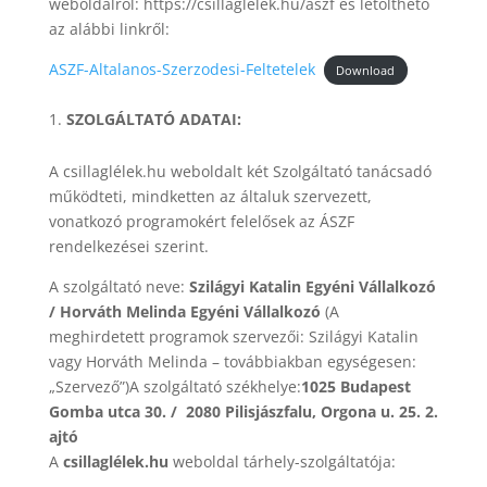
weboldalról: https://csillaglelek.hu/aszf és letölthető
az alábbi linkről:
ASZF-Altalanos-Szerzodesi-Feltetelek
Download
SZOLGÁLTATÓ ADATAI:
A csillaglélek.hu weboldalt két Szolgáltató tanácsadó
működteti, mindketten az általuk szervezett,
vonatkozó programokért felelősek az ÁSZF
rendelkezései szerint.
A szolgáltató neve:
Szilágyi Katalin Egyéni Vállalkozó
/ Horváth Melinda Egyéni Vállalkozó
(A
meghirdetett programok szervezői: Szilágyi Katalin
vagy Horváth Melinda – továbbiakban egységesen:
„Szervező”)A szolgáltató székhelye:
1025 Budapest
Gomba utca 30. / 2080 Pilisjászfalu, Orgona u. 25. 2.
ajtó
A
csillaglélek.hu
weboldal tárhely-szolgáltatója: