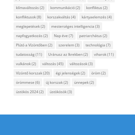
klímaváltozás
(2)
kommunikáció
(2)
konfliktus
(2)
konfliktusok
(8)
korszakváltás
(4)
kártyaelemzés
(4)
meglepetések
(2)
mesterséges intelligencia
(3)
napfogyatkozás
(2)
Nap éve
(7)
patriarchátus
(2)
Plútó a Vízöntőben
(2)
szerelem
(3)
technológia
(7)
tudatosság
(11)
Uránusz az Ikrekben
(2)
viharok
(11)
vulkánok
(2)
változás
(45)
változások
(3)
Vízöntő korszak
(20)
égi jelenségek
(2)
öröm
(2)
örömmese
(6)
új korszak
(2)
ünnepek
(2)
üstökös 2024
(2)
üstökösök
(3)