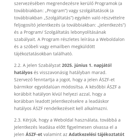
szervezésében megrendezésre kerülő Programok (a
továbbiakban: „Program”) vagy szolgáltatások (a
továbbiakban „Szolgáltatás”) egyikén való részvételre
feljogosító jelentkezés (a továbbiakban: „Jelentkezés”)
és a Program/ Szolgáltatás lebonyolításának
szabályait. A Program részletes leírása a Weboldalon
és a szóbeli vagy emailben megküldött
tájékoztatásokban található.
2.2. A jelen Szabályzat
2025. június 1. napjától
hatályos
és visszavonásig hatályban marad.
Szervező fenntartja a jogot, hogy a jelen ÁSZF-et
bármikor egyoldalúan módosítsa. A későbbi ÁSZF a
korábbit hatályon kívül helyezi azzal, hogy a
korábban leadott Jelentkezésekre a leadáskor
hatályos ÁSZF rendelkezéseit kell alkalmazni.
2.3. Kérjük, hogy a Weboldal használata, továbbá a
Jelentkezés leadása előtt figyelmesen olvassa el a
jelen
ÁSZF-et
valamint az
Adatkezelési tájékoztatót