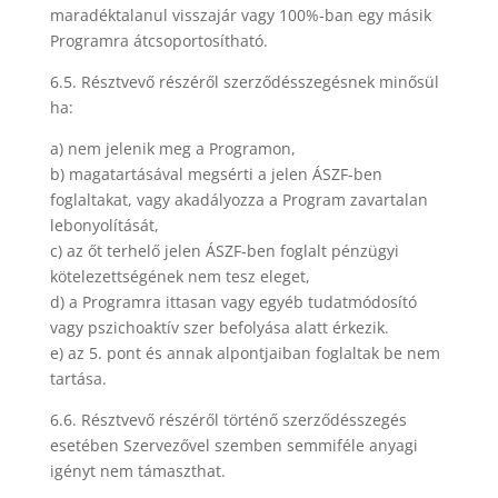
maradéktalanul visszajár vagy 100%-ban egy másik
Programra átcsoportosítható.
6.5. Résztvevő részéről szerződésszegésnek minősül
ha:
a) nem jelenik meg a Programon,
b) magatartásával megsérti a jelen ÁSZF-ben
foglaltakat, vagy akadályozza a Program zavartalan
lebonyolítását,
c) az őt terhelő jelen ÁSZF-ben foglalt pénzügyi
kötelezettségének nem tesz eleget,
d) a Programra ittasan vagy egyéb tudatmódosító
vagy pszichoaktív szer befolyása alatt érkezik.
e) az 5. pont és annak alpontjaiban foglaltak be nem
tartása.
6.6. Résztvevő részéről történő szerződésszegés
esetében Szervezővel szemben semmiféle anyagi
igényt nem támaszthat.