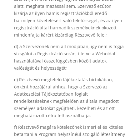
alatt, meghatalmazással sem. Szervező ezúton
kizárja az ilyen hamis regisztrációkból eredő
bármilyen követelésért való felelősségét, és az ilyen
regisztráció által harmadik személyeknek okozott
mindenfajta kárért kizárólag Résztvevő felel;
d) a Szervezőnek nem áll módjában, így nem is fogja
vizsgálni a Regisztráció során, illetve a Weboldal
használatával összefüggésben közölt adatok
valóságát és helyességét;
e) Résztvevő megfelelő tájékoztatás birtokában,
önként hozzájárul ahhoz, hogy a Szervező az
Adatkezelési Tájékoztatóban foglalt
rendelkezéseknek megfelelően az általa megadott
személyes adatokat gyűjtheti, kezelheti és az ott
meghatározott célra felhasználhatja;
f) Résztvevő magára kötelezőnek ismeri el és köteles
betartani a Program helyszínéül szolgáló létesítmény