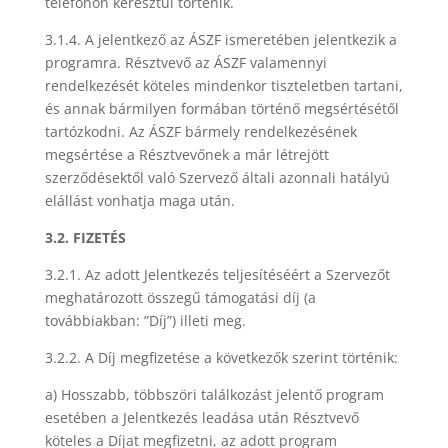
telefonon keresztül történik.
3.1.4. A jelentkező az ÁSZF ismeretében jelentkezik a
programra. Résztvevő az ÁSZF valamennyi
rendelkezését köteles mindenkor tiszteletben tartani,
és annak bármilyen formában történő megsértésétől
tartózkodni. Az ÁSZF bármely rendelkezésének
megsértése a Résztvevőnek a már létrejött
szerződésektől való Szervező általi azonnali hatályú
elállást vonhatja maga után.
3.2. FIZETÉS
3.2.1. Az adott Jelentkezés teljesítéséért a Szervezőt
meghatározott összegű támogatási díj (a
továbbiakban: ”Díj”) illeti meg.
3.2.2. A Díj megfizetése a következők szerint történik:
a) Hosszabb, többszöri találkozást jelentő program
esetében a Jelentkezés leadása után Résztvevő
köteles a Díjat megfizetni, az adott program