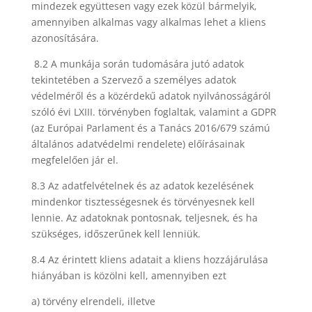
mindezek együttesen vagy ezek közül bármelyik,
amennyiben alkalmas vagy alkalmas lehet a kliens
azonosítására.
8.2 A munkája során tudomására jutó adatok
tekintetében a Szervező a személyes adatok
védelméről és a közérdekű adatok nyilvánosságáról
szóló évi LXIII. törvényben foglaltak, valamint a GDPR
(az Európai Parlament és a Tanács 2016/679 számú
általános adatvédelmi rendelete) előírásainak
megfelelően jár el.
8.3 Az adatfelvételnek és az adatok kezelésének
mindenkor tisztességesnek és törvényesnek kell
lennie. Az adatoknak pontosnak, teljesnek, és ha
szükséges, időszerűnek kell lenniük.
8.4 Az érintett kliens adatait a kliens hozzájárulása
hiányában is közölni kell, amennyiben ezt
a) törvény elrendeli, illetve