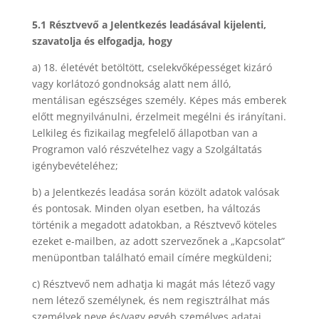
5.1 Résztvevő a Jelentkezés leadásával kijelenti,
szavatolja és elfogadja, hogy
a) 18. életévét betöltött, cselekvőképességet kizáró
vagy korlátozó gondnokság alatt nem álló,
mentálisan egészséges személy. Képes más emberek
előtt megnyilvánulni, érzelmeit megélni és irányítani.
Lelkileg és fizikailag megfelelő állapotban van a
Programon való részvételhez vagy a Szolgáltatás
igénybevételéhez;
b) a Jelentkezés leadása során közölt adatok valósak
és pontosak. Minden olyan esetben, ha változás
történik a megadott adatokban, a Résztvevő köteles
ezeket e-mailben, az adott szervezőnek a „Kapcsolat”
menüpontban található email címére megküldeni;
c) Résztvevő nem adhatja ki magát más létező vagy
nem létező személynek, és nem regisztrálhat más
személyek neve és/vagy egyéb személyes adatai