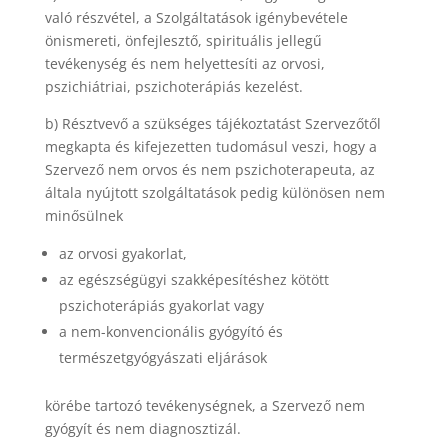
való részvétel, a Szolgáltatások igénybevétele
önismereti, önfejlesztő, spirituális jellegű
tevékenység és nem helyettesíti az orvosi,
pszichiátriai, pszichoterápiás kezelést.
b) Résztvevő a szükséges tájékoztatást Szervezőtől
megkapta és kifejezetten tudomásul veszi, hogy a
Szervező nem orvos és nem pszichoterapeuta, az
általa nyújtott szolgáltatások pedig különösen nem
minősülnek
az orvosi gyakorlat,
az egészségügyi szakképesítéshez kötött
pszichoterápiás gyakorlat vagy
a nem-konvencionális gyógyító és
természetgyógyászati eljárások
körébe tartozó tevékenységnek, a Szervező nem
gyógyít és nem diagnosztizál.