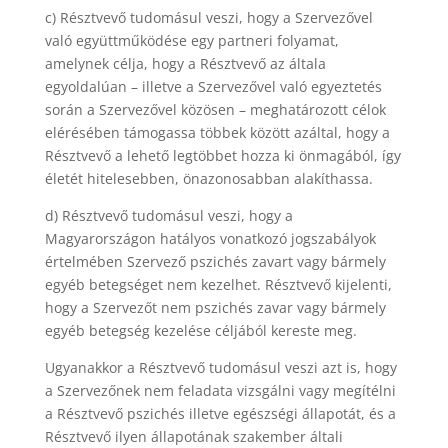
c) Résztvevő tudomásul veszi, hogy a Szervezővel
való együttműködése egy partneri folyamat,
amelynek célja, hogy a Résztvevő az általa
egyoldalúan – illetve a Szervezővel való egyeztetés
során a Szervezővel közösen – meghatározott célok
elérésében támogassa többek között azáltal, hogy a
Résztvevő a lehető legtöbbet hozza ki önmagából, így
életét hitelesebben, önazonosabban alakíthassa.
d) Résztvevő tudomásul veszi, hogy a
Magyarországon hatályos vonatkozó jogszabályok
értelmében Szervező pszichés zavart vagy bármely
egyéb betegséget nem kezelhet. Résztvevő kijelenti,
hogy a Szervezőt nem pszichés zavar vagy bármely
egyéb betegség kezelése céljából kereste meg.
Ugyanakkor a Résztvevő tudomásul veszi azt is, hogy
a Szervezőnek nem feladata vizsgálni vagy megítélni
a Résztvevő pszichés illetve egészségi állapotát, és a
Résztvevő ilyen állapotának szakember általi