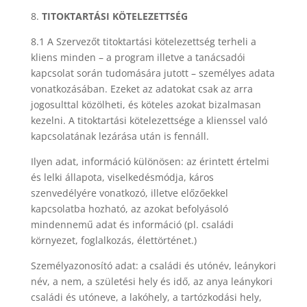
8.
TITOKTARTÁSI KÖTELEZETTSÉG
8.1 A Szervezőt titoktartási kötelezettség terheli a
kliens minden – a program illetve a tanácsadói
kapcsolat során tudomására jutott – személyes adata
vonatkozásában. Ezeket az adatokat csak az arra
jogosulttal közölheti, és köteles azokat bizalmasan
kezelni. A titoktartási kötelezettsége a klienssel való
kapcsolatának lezárása után is fennáll.
Ilyen adat, információ különösen: az érintett értelmi
és lelki állapota, viselkedésmódja, káros
szenvedélyére vonatkozó, illetve előzőekkel
kapcsolatba hozható, az azokat befolyásoló
mindennemű adat és információ (pl. családi
környezet, foglalkozás, élettörténet.)
Személyazonosító adat: a családi és utónév, leánykori
név, a nem, a születési hely és idő, az anya leánykori
családi és utóneve, a lakóhely, a tartózkodási hely,