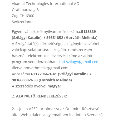
Akamai Technologies International AG
Grafenauweg 8
Zug CH-6300
Switzerland
Egyéni vállalkozói nyilvántartási száma:
5138839
(Szilágyi Katalin) / 59551852 (Horváth Melinda)
A Szolgáltató(k) elérhetősége, az igénybe vevőkkel
való kapcsolattartásra szolgáló, rendszeresen
használt elektronikus levelezési címe az adott
program vonatkozásában:
kati.szilagy@gmail.com
illetve horvathmeli7@gmail.com
Adószáma
63172966-1-41
(Szilágyi Katalin) /
90366880-1-33 (Horváth Melinda)
A szerződés nyelve:
magyar
ALAPVETŐ RENDELKEZÉSEK:
2.1. Jelen ÁSZF tartalmazza az Ön, mint Résztvevő
által Weboldalon vagy emailben leadott, a Szervező