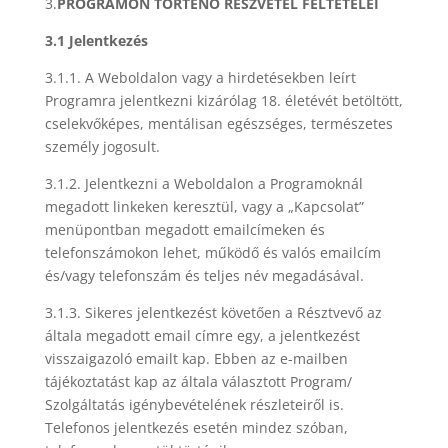
3.
PROGRAMON TÖRTÉNŐ RÉSZVÉTEL FELTÉTELEI
3.1 Jelentkezés
3.1.1. A Weboldalon vagy a hirdetésekben leírt
Programra jelentkezni kizárólag 18. életévét betöltött,
cselekvőképes, mentálisan egészséges, természetes
személy jogosult.
3.1.2. Jelentkezni a Weboldalon a Programoknál
megadott linkeken keresztül, vagy a „Kapcsolat”
menüpontban megadott emailcímeken és
telefonszámokon lehet, működő és valós emailcím
és/vagy telefonszám és teljes név megadásával.
3.1.3. Sikeres jelentkezést követően a Résztvevő az
általa megadott email címre egy, a jelentkezést
visszaigazoló emailt kap. Ebben az e-mailben
tájékoztatást kap az általa választott Program/
Szolgáltatás igénybevételének részleteiről is.
Telefonos jelentkezés esetén mindez szóban,