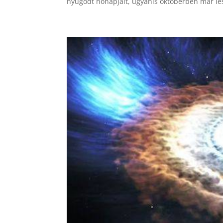
nyugodt hónapjait, ugyanis októberben már les