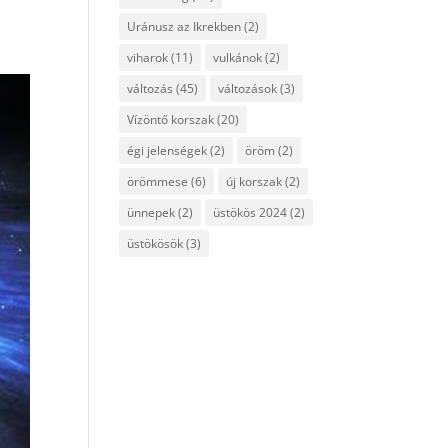
Uránusz az Ikrekben
(2)
viharok
(11)
vulkánok
(2)
változás
(45)
változások
(3)
Vízöntő korszak
(20)
égi jelenségek
(2)
öröm
(2)
örömmese
(6)
új korszak
(2)
ünnepek
(2)
üstökös 2024
(2)
üstökösök
(3)