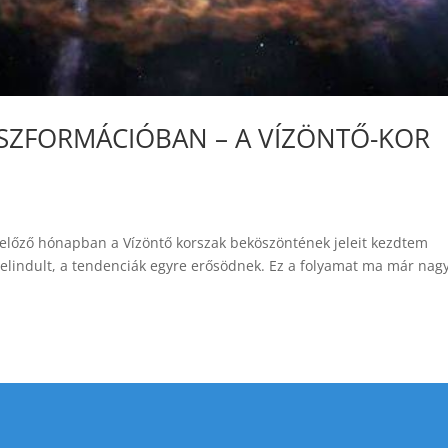
NSZFORMÁCIÓBAN – A VÍZÖNTŐ-KOR
előző hónapban a Vízöntő korszak beköszöntének jeleit kezdtem
 elindult, a tendenciák egyre erősödnek. Ez a folyamat ma már nag