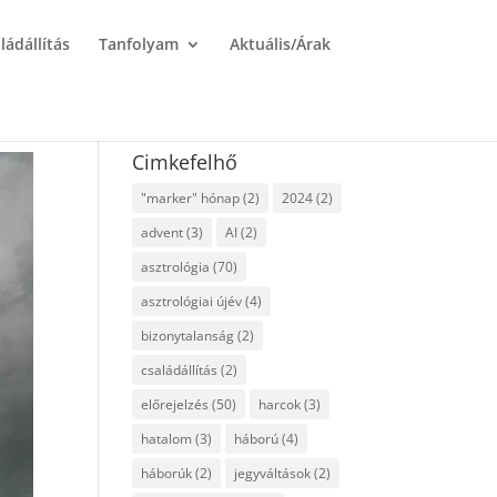
ládállítás
Tanfolyam
Aktuális/Árak
Cimkefelhő
"marker" hónap
(2)
2024
(2)
advent
(3)
AI
(2)
asztrológia
(70)
asztrológiai újév
(4)
bizonytalanság
(2)
családállítás
(2)
előrejelzés
(50)
harcok
(3)
hatalom
(3)
háború
(4)
háborúk
(2)
jegyváltások
(2)