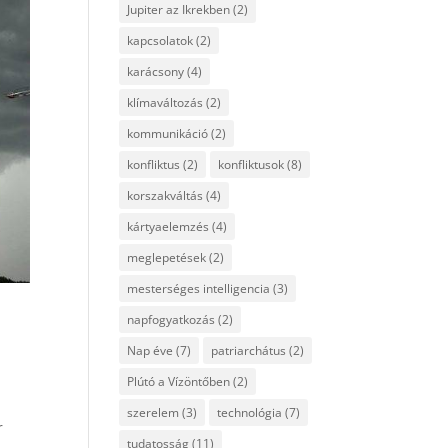
Jupiter az Ikrekben
(2)
kapcsolatok
(2)
karácsony
(4)
klímaváltozás
(2)
kommunikáció
(2)
konfliktus
(2)
konfliktusok
(8)
korszakváltás
(4)
kártyaelemzés
(4)
meglepetések
(2)
mesterséges intelligencia
(3)
napfogyatkozás
(2)
Nap éve
(7)
patriarchátus
(2)
Plútó a Vízöntőben
(2)
szerelem
(3)
technológia
(7)
r
tudatosság
(11)