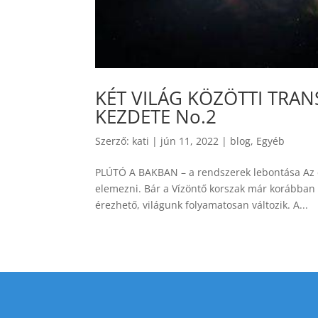
KÉT VILÁG KÖZÖTTI TRA
KEZDETE No.2
Szerző:
kati
|
jún 11, 2022
|
blog
,
Egyéb
PLÚTÓ A BAKBAN – a rendszerek lebontása Az 
elemezni. Bár a Vízöntő korszak már korábban
érezhető, világunk folyamatosan változik. A...