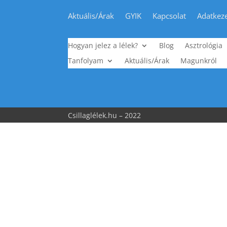
Aktuális/Árak
GYIK
Kapcsolat
Adatkeze
Hogyan jelez a lélek?
Blog
Asztrológia
Tanfolyam
Aktuális/Árak
Magunkról
Csillaglélek.hu – 2022