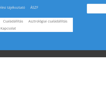
lési tájékoztató
ÁSZF
Családállítás
Asztrológiai családállítás
Kapcsolat