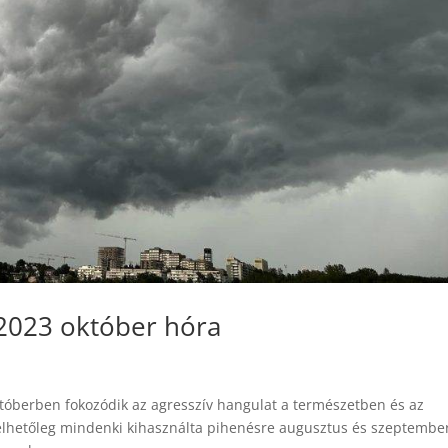
– 2023 október hóra
Októberben fokozódik az agresszív hangulat a természetben és az
mélhetőleg mindenki kihasználta pihenésre augusztus és szeptembe