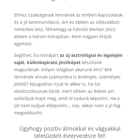
Ehhez szükségesek lennének az emberi kapcsolatok
és a jó kommunikáció, ám ez ebben az időszakban
nehézkes lesz, félremegy (a hátráló Merkúr jelzi)
ebben a három hónapban. Nem nagyon értjük
egymást.
Segíthet, ha mindjárt
az új asztrológiai év legelején
saját, különbejáratú jövőképet
készítünk
magunknak: milyen világban akarunk élni? Mik
lennének annak számunkra is érvényes, személyes
jelölői? Nyugodtan írjuk le akkor is, ha túl
idealisztikusnak tűnik, mert ebben az évben azt
valósítjuk majd meg, amit el tudunk képzelni. Ha a
jót nem tudjuk elképzelni… nos, akkor nem a jó fog
megvalósulni.
Úgyhogy pozitív álmokkal és vágyakkal
teletűzdelt évtervezésre fel!