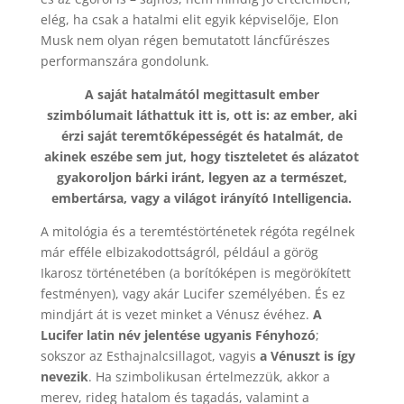
elég, ha csak a hatalmi elit egyik képviselője, Elon
Musk nem olyan régen bemutatott láncfűrészes
performanszára gondolunk.
A saját hatalmától megittasult ember
szimbólumait láthattuk itt is, ott is: az ember, aki
érzi saját teremtőképességét és hatalmát, de
akinek eszébe sem jut, hogy tiszteletet és alázatot
gyakoroljon bárki iránt, legyen az a természet,
embertársa, vagy a világot irányító Intelligencia.
A mitológia és a teremtéstörténetek régóta regélnek
már efféle elbizakodottságról, például a görög
Ikarosz történetében (a borítóképen is megörökített
festményen), vagy akár Lucifer személyében. És ez
mindjárt át is vezet minket a Vénusz évéhez.
A
Lucifer latin név jelentése ugyanis Fényhozó
;
sokszor az Esthajnalcsillagot, vagyis
a Vénuszt is így
nevezik
. Ha szimbolikusan értelmezzük, akkor a
merev, rideg hatalom és tagadás, valamint a