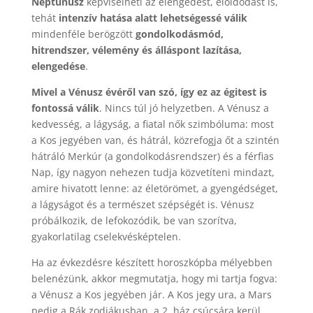
Neptunusz
képviselheti az elengedést, eloldódást is,
tehát
intenzív hatása alatt lehetségessé válik
mindenféle berögzött
gondolkodásmód,
hitrendszer, vélemény és álláspont lazítása,
elengedése
.
Mivel a Vénusz évéről van szó, így ez az égitest is
fontossá válik
. Nincs túl jó helyzetben. A Vénusz a
kedvesség, a lágyság, a fiatal nők szimbóluma: most
a Kos jegyében van, és hátrál, közrefogja őt a szintén
hátráló Merkúr (a gondolkodásrendszer) és a férfias
Nap, így nagyon nehezen tudja közvetíteni mindazt,
amire hivatott lenne: az életörömet, a gyengédséget,
a lágyságot és a természet szépségét is. Vénusz
próbálkozik, de lefokozódik, be van szorítva,
gyakorlatilag cselekvésképtelen.
Ha az évkezdésre készített horoszkópba mélyebben
belenézünk, akkor megmutatja, hogy mi tartja fogva:
a Vénusz a Kos jegyében jár. A Kos jegy ura, a Mars
pedig a Rák zodiákusban, a 2. ház csúcsára kerül,