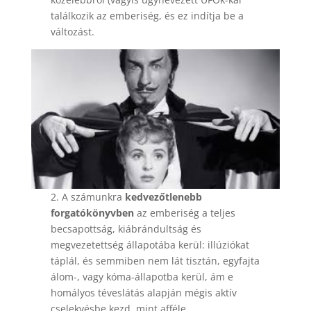
találkozik az emberiség, és ez indítja be a
változást.
2. A számunkra
kedvezőtlenebb
forgatókönyvben
az emberiség a teljes
becsapottság, kiábrándultság és
megvezetettség állapotába kerül: illúziókat
táplál, és semmiben nem lát tisztán, egyfajta
álom-, vagy kóma-állapotba kerül, ám e
homályos téveslátás alapján mégis aktív
cselekvésbe kezd, mint afféle