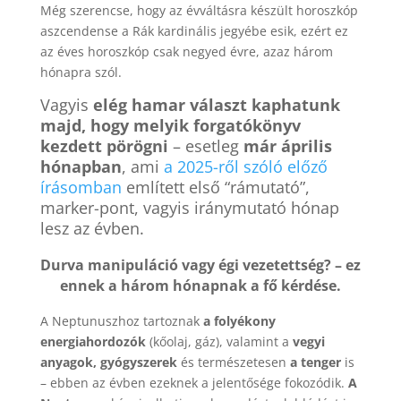
Még szerencse, hogy az évváltásra készült horoszkóp
aszcendense a Rák kardinális jegyébe esik, ezért ez
az éves horoszkóp csak negyed évre, azaz három
hónapra szól.
Vagyis
elég hamar választ kaphatunk
majd, hogy melyik forgatókönyv
kezdett pörögni
– esetleg
már április
hónapban
, ami
a 2025-ről szóló előző
írásomban
említett első “rámutató”,
marker-pont, vagyis iránymutató hónap
lesz az évben.
Durva manipuláció vagy égi vezetettség? – ez
ennek a három hónapnak a fő kérdése.
A Neptunuszhoz tartoznak
a folyékony
energiahordozók
(kőolaj, gáz), valamint a
vegyi
anyagok, gyógyszerek
és természetesen
a tenger
is
– ebben az évben ezeknek a jelentősége fokozódik.
A