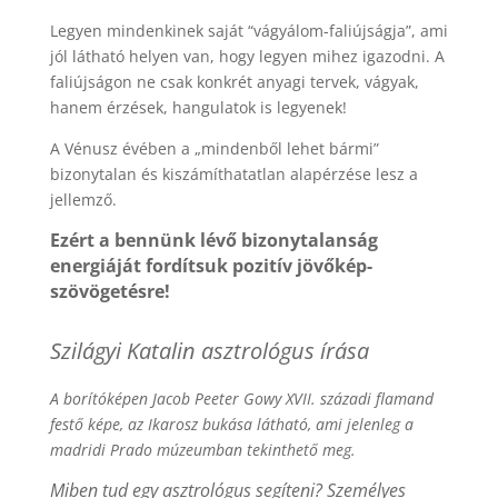
Legyen mindenkinek saját “vágyálom-faliújságja”, ami
jól látható helyen van, hogy legyen mihez igazodni. A
faliújságon ne csak konkrét anyagi tervek, vágyak,
hanem érzések, hangulatok is legyenek!
A Vénusz évében a „mindenből lehet bármi”
bizonytalan és kiszámíthatatlan alapérzése lesz a
jellemző.
Ezért a bennünk lévő bizonytalanság
energiáját fordítsuk pozitív jövőkép-
szövögetésre!
Szilágyi Katalin asztrológus írása
A borítóképen Jacob Peeter Gowy XVII. századi flamand
festő képe, az Ikarosz bukása látható, ami jelenleg a
madridi Prado múzeumban tekinthető meg.
Miben tud egy asztrológus segíteni? Személyes