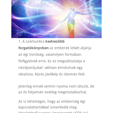
A számunkra
kedvezőbb
forgatókönyvben
az emberek lelkét átjárja
az égi minőség, valamilyen formában
felfigyelnek erre, és ez megváltoztatja a
nézőpontjukat: aktívan elindulnak egy
idealista, közös jövőkép és látomás felé.
Jelenleg ennek semmi nyoma nem látszik, de
az év folyamán esetleg megmutatkozhat.
Az is lehetséges, hogy az emberiség égi
kapcsolattartókkal ismerkedik meg
közelebbről (vagyis úgynevezett UFÓk-kal