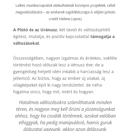
L
elkes munkacsapatok alakulhatnak bizonyos projektek, célok
megvalósítására – az emberek segítőkészsége is előjön (photo
credit Helena Lopes)
A Plútó és az Uránusz
, két távoli és változásjelölő
égitest, mutatja, és pozitív kapcsolattal
támogatja a
változásokat
.
Összességében, nagyon izgalmas és érdekes, sokféle
történést hozó időszak lesz a Vénusz éve: de a
gyengédség helyett idén inkább a harciasság lesz a
jellemző. Az biztos, hogy az ember új utakat, új
világképeket épít ki nagy lendülettel, de néha
fogalma sincs, hogy mit, miért és hogyan.
Hatalmas változásokra számíthatunk minden
téren, és nagyon meg kell őrizni a józanságunkat
ahhoz, hogy ha csodák történnek, azokat valóban
elhiggyük, ha pedig manipuláció, hamis guruk
áldozatai vagyunk, akkor azon átlássunk.