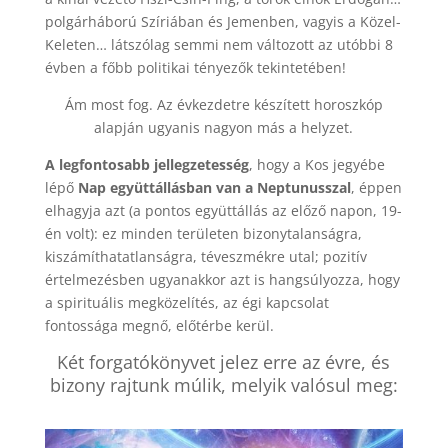
polgárháború Szíriában és Jemenben, vagyis a Közel-
Keleten… látszólag semmi nem változott az utóbbi 8
évben a főbb politikai tényezők tekintetében!
Ám most fog. Az évkezdetre készített horoszkóp
alapján ugyanis nagyon más a helyzet.
A legfontosabb jellegzetesség
, hogy a Kos jegyébe
lépő
Nap együttállásban van a Neptunusszal
, éppen
elhagyja azt (a pontos együttállás az előző napon, 19-
én volt): ez minden területen bizonytalanságra,
kiszámíthatatlanságra, téveszmékre utal; pozitív
értelmezésben ugyanakkor azt is hangsúlyozza, hogy
a spirituális megközelítés, az égi kapcsolat
fontossága megnő, előtérbe kerül.
Két forgatókönyvet jelez erre az évre, és
bizony rajtunk múlik, melyik valósul meg: