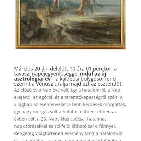
Március 20-án, délelőtt 10 óra 01 perckor, a
tavaszi napéjegyenlőséggel
indul az új
asztrológiai év
– a káldeusi bolygósorrend
szerint a Vénusz uralja majd ezt az esztendőt.
Az előző év a Nap éve volt, így a hatalomról, a Nap
erejéről, az egóról, és a teremtőképességről szólt. A
világban az eseményeket a fenti kérdések mozgatták,
így nagy mozgás volt a hatalmi elitben; ebben az
évben volt a 25. Napciklus csúcsa, hatalmas
napkitörésekkel és sokfelől látható sarki fénnyel.
Rengeteg világtörténeti esemény szólt a hatalomról
és az egóról is – sajnos, nem mindig jó értelemben,