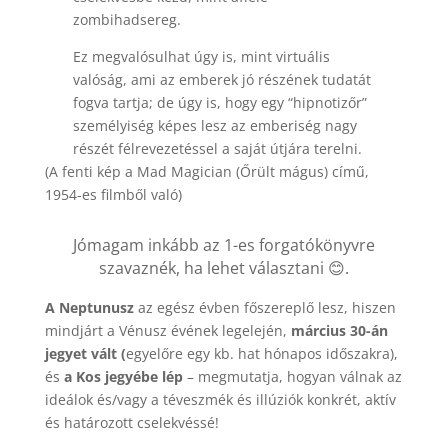
zombihadsereg.
Ez megvalósulhat úgy is, mint virtuális
valóság, ami az emberek jó részének tudatát
fogva tartja; de úgy is, hogy egy “hipnotizőr”
személyiség képes lesz az emberiség nagy
részét félrevezetéssel a saját útjára terelni.
(A fenti kép a Mad Magician (Őrült mágus) című,
1954-es filmből való)
Jómagam inkább az 1-es forgatókönyvre
szavaznék, ha lehet választani 😊.
A Neptunusz
az egész évben főszereplő lesz, hiszen
mindjárt a Vénusz évének legelején,
március 30-án
jegyet vált (
egyelőre egy kb. hat hónapos időszakra),
és
a Kos jegyébe lép
– megmutatja, hogyan válnak az
ideálok és/vagy a téveszmék és illúziók konkrét, aktív
és határozott cselekvéssé!