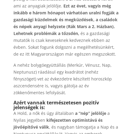
ami az anyagiak jelölője.
Ezt az évet, vagyis még
inkább e három hónapot várhatóan uralni fogják a
gazdasági küzdelmek és megküzdések, a családok
és népek anyagi helyzete (Rák Mars a 2. Házban).
Lehetnek problémák a tőzsdén,
és a gazdasági
mutatók is csak keveseknek kedveznek ebben az
évben. Sokat fogunk dolgozni a megélhetésünkért,
de ez itt Magyarországon már egészen megszokott.
A nehéz bolygóegyüttállás (Merkúr, Vénusz, Nap,
Neptunusz) ráadásul egy kvadrátot (nehéz
fényszöget) vet az évkezdetre készített horoszkóp
aszcendensére is, vagyis gátolja az év
zökkenőmentes lefolyását.
Azért vannak természetesen pozitív
jelenségek is:
A Hold, a nők és úgy általában
a “nép” jelölője
a
Nyilas jegyében
kifejezetten optimistává és
jövőépítővé válik
, és nagyban támogatja a Nap és a
Neptunusz együttállását. Vagyis az emberek