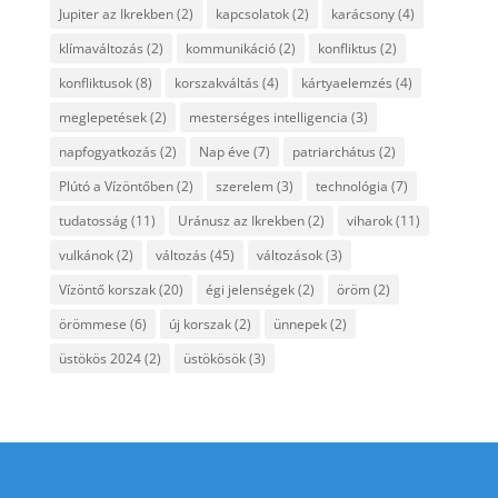
Jupiter az Ikrekben
(2)
kapcsolatok
(2)
karácsony
(4)
klímaváltozás
(2)
kommunikáció
(2)
konfliktus
(2)
konfliktusok
(8)
korszakváltás
(4)
kártyaelemzés
(4)
meglepetések
(2)
mesterséges intelligencia
(3)
napfogyatkozás
(2)
Nap éve
(7)
patriarchátus
(2)
Plútó a Vízöntőben
(2)
szerelem
(3)
technológia
(7)
tudatosság
(11)
Uránusz az Ikrekben
(2)
viharok
(11)
vulkánok
(2)
változás
(45)
változások
(3)
Vízöntő korszak
(20)
égi jelenségek
(2)
öröm
(2)
örömmese
(6)
új korszak
(2)
ünnepek
(2)
üstökös 2024
(2)
üstökösök
(3)