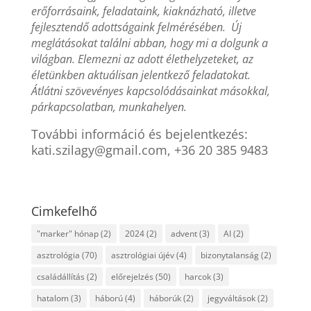
erőforrásaink, feladataink, kiaknázható, illetve
fejlesztendő adottságaink felmérésében. Új
meglátásokat találni abban, hogy mi a dolgunk a
világban. Elemezni az adott élethelyzeteket, az
életünkben aktuálisan jelentkező feladatokat.
Átlátni szövevényes kapcsolódásainkat másokkal,
párkapcsolatban, munkahelyen.
További információ és bejelentkezés:
kati.szilagy@gmail.com, +36 20 385 9483
Cimkefelhő
"marker" hónap
(2)
2024
(2)
advent
(3)
AI
(2)
asztrológia
(70)
asztrológiai újév
(4)
bizonytalanság
(2)
családállítás
(2)
előrejelzés
(50)
harcok
(3)
hatalom
(3)
háború
(4)
háborúk
(2)
jegyváltások
(2)