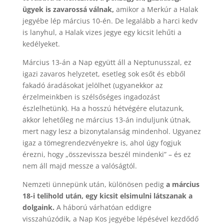
ügyek is zavarossá válnak,
amikor a Merkúr a Halak
jegyébe lép március 10-én. De legalább a harci kedv
is lanyhul, a Halak vizes jegye egy kicsit lehűti a
kedélyeket.
Március 13-án a Nap együtt áll a Neptunusszal, ez
igazi zavaros helyzetet, esetleg sok esőt és ebből
fakadó áradásokat jelölhet (ugyanekkor az
érzelmeinkben is szélsőséges ingadozást
észlelhetünk). Ha a hosszú hétvégére elutazunk,
akkor lehetőleg ne március 13-án induljunk útnak,
mert nagy lesz a bizonytalanság mindenhol. Ugyanez
igaz a tömegrendezvényekre is, ahol úgy fogjuk
érezni, hogy „összevissza beszél mindenki” – és ez
nem áll majd messze a valóságtól.
Nemzeti ünnepünk után, különösen pedig
a március
18-i telihold után, egy kicsit elsimulni látszanak a
dolgaink.
A háború várhatóan eddigre
visszahúzódik, a Nap Kos jegyébe lépésével kezdődő