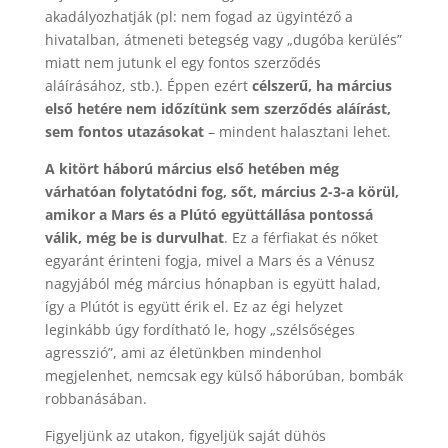
akadályozhatják (pl: nem fogad az ügyintéző a
hivatalban, átmeneti betegség vagy „dugóba kerülés”
miatt nem jutunk el egy fontos szerződés
aláírásához, stb.). Éppen ezért
célszerű, ha március
első hetére nem időzítünk sem szerződés aláírást,
sem fontos utazásokat
– mindent halasztani lehet.
A kitört háború március első hetében még
várhatóan folytatódni fog, sőt, március 2-3-a körül,
amikor a Mars és a Plútó együttállása pontossá
válik, még be is durvulhat
. Ez a férfiakat és nőket
egyaránt érinteni fogja, mivel a Mars és a Vénusz
nagyjából még március hónapban is együtt halad,
így a Plútót is együtt érik el. Ez az égi helyzet
leginkább úgy fordítható le, hogy „szélsőséges
agresszió”, ami az életünkben mindenhol
megjelenhet, nemcsak egy külső háborúban, bombák
robbanásában.
Figyeljünk az utakon, figyeljük saját dühös