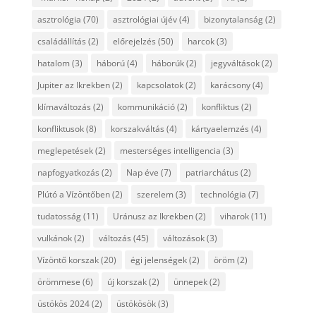
asztrológia
(70)
asztrológiai újév
(4)
bizonytalanság
(2)
családállítás
(2)
előrejelzés
(50)
harcok
(3)
hatalom
(3)
háború
(4)
háborúk
(2)
jegyváltások
(2)
Jupiter az Ikrekben
(2)
kapcsolatok
(2)
karácsony
(4)
klímaváltozás
(2)
kommunikáció
(2)
konfliktus
(2)
konfliktusok
(8)
korszakváltás
(4)
kártyaelemzés
(4)
meglepetések
(2)
mesterséges intelligencia
(3)
napfogyatkozás
(2)
Nap éve
(7)
patriarchátus
(2)
Plútó a Vízöntőben
(2)
szerelem
(3)
technológia
(7)
tudatosság
(11)
Uránusz az Ikrekben
(2)
viharok
(11)
vulkánok
(2)
változás
(45)
változások
(3)
Vízöntő korszak
(20)
égi jelenségek
(2)
öröm
(2)
örömmese
(6)
új korszak
(2)
ünnepek
(2)
üstökös 2024
(2)
üstökösök
(3)