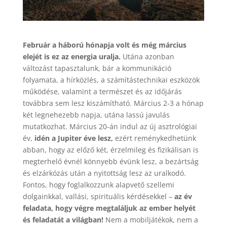
Február a háború hónapja volt és még március
elejét is ez az energia uralja.
Utána azonban
változást tapasztalunk, bár a kommunikáció
folyamata, a hírközlés, a számítástechnikai eszközök
működése, valamint a természet és az időjárás
továbbra sem lesz kiszámítható. Március 2-3 a hónap
két legnehezebb napja, utána lassú javulás
mutatkozhat. Március 20-án indul az új asztrológiai
év,
idén a Jupiter éve lesz,
ezért reménykedhetünk
abban, hogy az előző két, érzelmileg és fizikálisan is
megterhelő évnél könnyebb évünk lesz, a bezártság
és elzárkózás után a nyitottság lesz az uralkodó.
Fontos, hogy foglalkozzunk alapvető szellemi
dolgainkkal, vallási, spirituális kérdésekkel –
az év
feladata, hogy végre megtaláljuk az ember helyét
és feladatát a világban!
Nem a mobiljátékok, nem a