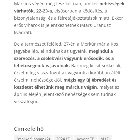
Március végén még lesz két nap, amikor
nehézségek
várhatók, 22-23-a,
elsősorban a ködösítés, a
bizonytalanság, és a félretájékoztatások miatt. Ekkor
erős viharok is jelentkezhetnek (Mars-Uránusz
kvadrát).
De a természet feléled, 27-én a Merkúr már a Kos
jegyébe lép, elindulnak az ügyeink,
megindul a
szervezés, a cselekvési vágyunk erősödik, és a
lehetőségeink is javulnak.
Bár még kicsit sokkosak,
érzelmileg visszafogottak vagyunk a korábban átélt
érzelmi nehézségektől,
mégis egy új ébredést és
kezdetet élhetünk meg március végén
, melyet az
április elején jelentkező nehézségek sem tudnak
visszafogni.
Cimkefelhő
"marker" hónap
(2)
2024
(2)
advent
(3)
AI
(2)