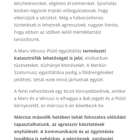
késztetéseinket, végletes érzelmeinket. Sportolás
közben legyünk triplán elővigyázatosak, hogy
elkerüljük a sérülést. Még a háborúellenes
tüntetések is lehetnek agresszívek, nagyon fontos,
hogy ebben az időben kellő mértéktartást
tanúsítsunk.
A Mars-Vénusz-Plútó együttállás
természeti
katasztrófák lehetőségét is jelzi
, elsősorban
tűzeseteket, tűzhányó kitöréseket. A Merkúr-
Szaturnusz együttállása pedig a földrengéseket
jelölheti, tehát ezek mind járhatnak együtt.
A fenti nehezítések egy kicsit könnyebbednek, amikor
a Mars és a Vénusz is elhagyja a Bak jegyét és a Plútó
környezetét, ez március 6-án következik be.
Március második hetében tehát fokozatos oldódást
tapasztalhatunk, az agresszív késztetések
enyhülését. A kommunikáció és az ügyintézés
továbbra is nehézkes, a pénzügyek, gazdasági