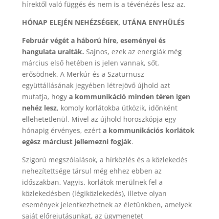
hírektől való függés és nem is a tévénézés lesz az.
HÓNAP ELEJÉN NEHÉZSÉGEK, UTÁNA ENYHÜLÉS
Február végét a háború híre, eseményei és
hangulata uralták.
Sajnos, ezek az energiák még
március első hetében is jelen vannak, sőt,
erősödnek. A Merkúr és a Szaturnusz
együttállásának jegyében létrejövő újhold azt
mutatja, hogy
a kommunikáció minden téren igen
nehéz lesz
, komoly korlátokba ütközik, időnként
ellehetetlenül. Mivel az újhold horoszkópja egy
hónapig érvényes, ezért
a kommunikációs korlátok
egész márciust jellemezni fogják
.
Szigorú megszólalások, a hírközlés és a közlekedés
nehezítettsége társul még ehhez ebben az
időszakban. Vagyis, korlátok merülnek fel a
közlekedésben (légiközlekedés), illetve olyan
események jelentkezhetnek az életünkben, amelyek
saját előrejutásunkat, az ügymenetet