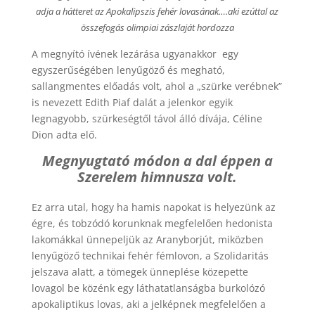
adja a hátteret az Apokalipszis fehér lovasának….aki ezúttal az
összefogás olimpiai zászlaját hordozza
A megnyító ívének lezárása ugyanakkor egy
egyszerűségében lenyűgöző és megható,
sallangmentes előadás volt, ahol a „szürke verébnek”
is nevezett Edith Piaf dalát a jelenkor egyik
legnagyobb, szürkeségtől távol álló dívája, Céline
Dion adta elő.
Megnyugtató módon a dal éppen a
Szerelem himnusza volt.
Ez arra utal, hogy ha hamis napokat is helyezünk az
égre, és tobzódó korunknak megfelelően hedonista
lakomákkal ünnepeljük az Aranyborjút, miközben
lenyűgöző technikai fehér fémlovon, a Szolidaritás
jelszava alatt, a tömegek ünneplése közepette
lovagol be közénk egy láthatatlanságba burkolózó
apokaliptikus lovas, aki a jelképnek megfelelően a