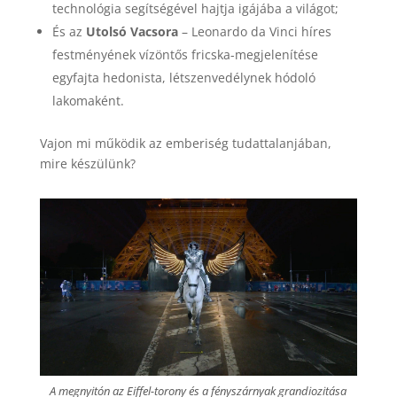
technológia segítségével hajtja igájába a világot;
És az
Utolsó Vacsora
– Leonardo da Vinci híres
festményének vízöntős fricska-megjelenítése
egyfajta hedonista, létszenvedélynek hódoló
lakomaként.
Vajon mi működik az emberiség tudattalanjában,
mire készülünk?
A megnyitón az Eiffel-torony és a fényszárnyak grandiozitása