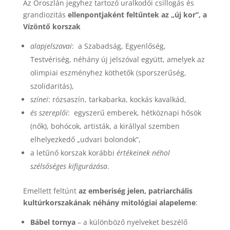
Az Oroszlán jegyhez tartozó uralkodói csillogás és
grandiozitás
ellenpontjaként feltűntek az „új kor”, a
Vízöntő korszak
alapjelszavai
: a Szabadság, Egyenlőség,
Testvériség, néhány új jelszóval együtt, amelyek az
olimpiai eszményhez köthetők (sporszerűség,
szolidaritás),
színei
: rózsaszín, tarkabarka, kockás kavalkád,
és szereplői
: egyszerű emberek, hétköznapi hősök
(nők), bohócok, artisták, a királlyal szemben
elhelyezkedő „udvari bolondok”,
a letűnő korszak korábbi
értékeinek néhol
szélsőséges kifigurázása
.
Emellett feltúnt
az emberiség jelen, patriarchális
kultúrkorszakának néhány mitológiai alapeleme
:
Bábel tornya
– a különböző nyelveket beszélő