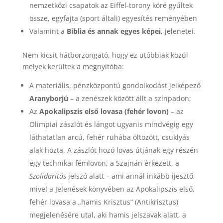
nemzetközi csapatok az Eiffel-torony köré gyűltek
össze, egyfajta (sport általi) egyesítés reményében
Valamint a
Biblia és annak egyes képei,
jelenetei.
Nem kicsit hátborzongató, hogy ez utóbbiak közül
melyek kerültek a megnyitóba:
A materiális, pénzközpontú gondolkodást jelképező
Aranyborjú
– a zenészek között állt a színpadon;
Az
Apokalipszis első lovasa (fehér lovon)
– az
Olimpiai zászlót és lángot ugyanis mindvégig egy
láthatatlan arcú, fehér ruhába öltözött, csuklyás
alak hozta. A zászlót hozó lovas útjának egy részén
egy technikai fémlovon, a Szajnán érkezett, a
Szolidaritás
jelszó alatt – ami annál inkább ijesztő,
mivel a Jelenések könyvében az Apokalipszis első,
fehér lovasa a „hamis Krisztus” (Antikrisztus)
megjelenésére utal, aki hamis jelszavak alatt, a