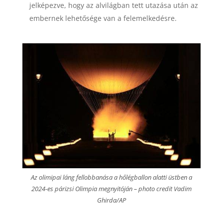
jelképezve, hogy az alvilágban tett utazása után az
embernek lehetősége van a felemelkedésre.
Az olimipai láng fellobbanása a hőlégballon alatti üstben a
2024-es párizsi Olimpia megnyitóján – photo credit Vadim
Ghirda/AP