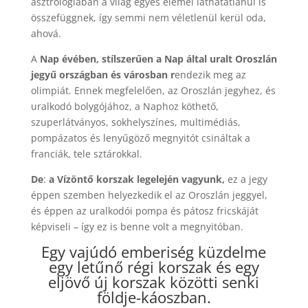
asztrológiában a világ egyes elemei láthatatlanul is
összefüggnek, így semmi nem véletlenül kerül oda,
ahová.
A
Nap évében, stílszerűen a Nap által uralt Oroszlán
jegyű országban és városban r
endezik meg az
olimpiát. Ennek megfelelően, az Oroszlán jegyhez, és
uralkodó bolygójához, a Naphoz köthető,
szuperlátványos, sokhelyszínes, multimédiás,
pompázatos és lenyűgöző megnyitót csináltak a
franciák, tele sztárokkal.
De
:
a Vízöntő korszak legelején vagyunk,
ez a jegy
éppen szemben helyezkedik el az Oroszlán jeggyel,
és éppen az uralkodói pompa és pátosz fricskáját
képviseli – így ez is benne volt a megnyitóban.
Egy vajúdó emberiség küzdelme
egy letűnő régi korszak és egy
eljövő új korszak közötti senki
földje-káoszban.