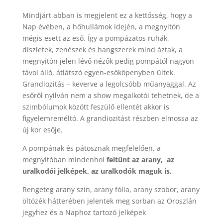
Mindjárt abban is megjelent ez a kettősség, hogy a
Nap évében, a hőhullámok idején, a megnyitón
mégis esett az eső. Így a pompázatos ruhák,
díszletek, zenészek és hangszerek mind áztak, a
megnyitón jelen lévő nézők pedig pompától nagyon
távol álló, átlátszó egyen-esőköpenyben ültek.
Grandiozitás – keverve a legolcsóbb műanyaggal. Az
esőről nyilván nem a show megalkotói tehetnek, de a
szimbólumok között feszülő ellentét akkor is
figyelemreméltó. A grandiozitást részben elmossa az
új kor esője.
A pompának és pátosznak megfelelően, a
megnyitóban mindenhol
feltűnt az arany, az
uralkodói jelképek, az uralkodók maguk is.
Rengeteg arany szín, arany fólia, arany szobor, arany
öltözék hátterében jelentek meg sorban az Oroszlán
jegyhez és a Naphoz tartozó jelképek