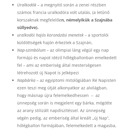
Uralkodók
– a megnyitó során a zenei részben
számos francia uralkodóra volt utalás, (a letűnő
korszaknak megfelelőe
n, némelyikük a Szajnába
süllyedve).
uralkodói hajós koronázási menetek
– a sportolói
küldöttségek hajón érkeztek a Szajnán,
Nap-szimbólum
– az olimpiai láng végül egy nap
formájú és napot idéző hőlégballonban emelkedett
fel – ami az emberiség által mesterségesen
létrehozott új Napot is jelképezi
Napbárka
– az egyiptomi mitológiában Ré Napisten
ezen teszi meg útját alkonyatkor az alvilágban,
hogy másnap újra felemelkedhessen – az
ünnepség során is megjelent egy bárka, mögötte
az arany stilizált napdíszítéssel. Az ünnepség
végén pedig, az emberiség által kreált „új Nap”,
hőlégballon formájában, felemelkedett a magasba,