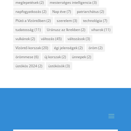
meglepetések
(2)
mesterséges intelligencia
(3)
napfogyatkozás
(2)
Nap éve
(7)
patriarchátus
(2)
Plútó a Vízöntőben
(2)
szerelem
(3)
technológia
(7)
tudatosság
(11)
Uránusz az Ikrekben
(2)
viharok
(11)
vulkánok
(2)
változás
(45)
változások
(3)
Vízöntő korszak
(20)
égi jelenségek
(2)
öröm
(2)
örömmese
(6)
új korszak
(2)
ünnepek
(2)
üstökös 2024
(2)
üstökösök
(3)