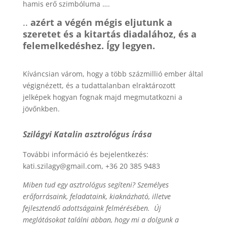
hamis erő szimbóluma ….
..
azért a végén mégis eljutunk a
szeretet és a kitartás diadalához, és a
felemelkedéshez. Így legyen.
Kíváncsian várom, hogy a több százmillió ember által
végignézett, és a tudattalanban elraktározott
jelképek hogyan fognak majd megmutatkozni a
jövőnkben.
Szilágyi Katalin asztrológus írása
További információ és bejelentkezés:
kati.szilagy@gmail.com, +36 20 385 9483
Miben tud egy asztrológus segíteni? Személyes
erőforrásaink, feladataink, kiaknázható, illetve
fejlesztendő adottságaink felmérésében. Új
meglátásokat találni abban, hogy mi a dolgunk a