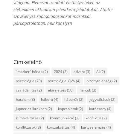
világban. Elemezni az adott élethelyzeteket, az
életünkben aktuálisan jelentkező feladatokat. Átlátni
szövevényes kapcsolódásainkat másokkal,
párkapcsolatban, munkahelyen
Cimkefelhő
"marker" hónap
(2)
2024
(2)
advent
(3)
AI
(2)
asztrológia
(70)
asztrológiai újév
(4)
bizonytalanság
(2)
családállítás
(2)
előrejelzés
(50)
harcok
(3)
hatalom
(3)
háború
(4)
háborúk
(2)
jegyváltások
(2)
Jupiter az Ikrekben
(2)
kapcsolatok
(2)
karácsony
(4)
klímaváltozás
(2)
kommunikáció
(2)
konfliktus
(2)
konfliktusok
(8)
korszakváltás
(4)
kártyaelemzés
(4)