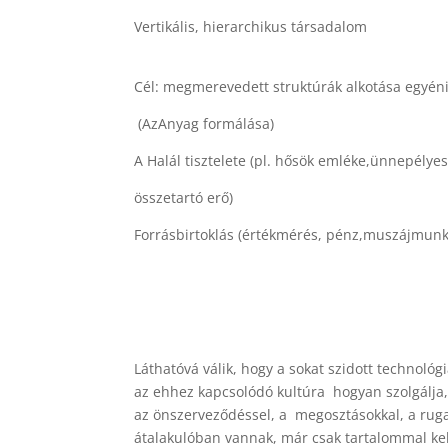
Vertikális, hierarchikus társa
társad
Cél: megmerevedett struktúrák alkotása e
(AzAnyag formálása) alkot
A Halál tisztelete (pl. hősök emléke,ünnepélye
összetartó erő) min
Forrásbirtoklás (értékmérés, pénz,
bőségmegosztás
Láthatóvá válik, hogy a sokat szidott technológ
az ehhez kapcsolódó kultúra hogyan szolgálja,
az
önszerveződéssel, a megosztásokkal, a rug
átalakulóban vannak, már csak tartalommal ke