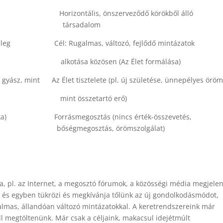
dalom Horizontális, önszerveződő körökből á
alom
gyénileg Cél: Rugalmas, változó, fejlődő mintázatok
ása közösen (Az Élet formálása)
s gyász, mint Az Élet tisztelete (pl. új születése, ünnepélyes öröm
t összetartó erő)
muszájmunka) Forrásmegosztás (nincs érték-összeve
, örömszolgálat)
ia, pl. az Internet, a megosztó fórumok, a közösségi
média megjelen
 és egyben tükrözi és megkívánja t
őlünk az új gondolkodásmódot,
almas, állandóan
változó mintázatokkal. A keretrendszereink már
ll
megtöltenünk. Már csak a céljaink, makacsul
idejétmúlt