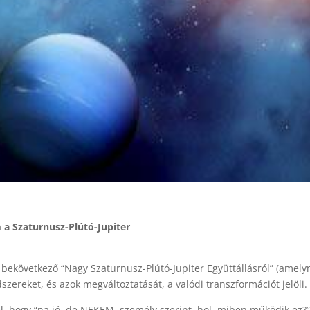
m a Szaturnusz-Plútó-Jupiter
 bekövetkező “Nagy Szaturnusz-Plútó-Jupiter Együttállásról” (amely
dszereket, és azok megváltoztatását, a valódi transzformációt jelöli.
l, hogy “na jó, de NEKEM, személy szerint, hol, miben működik ez?”