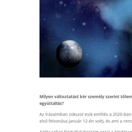
Milyen változtatást kér személy szerint tőle
együttállás?
Az írásaimban sokszor esik említés a 2020-ban
első felvonása január 12-én volt), és ami a ren
Azóta sokan fordultak hozzám azzal a kérdésse