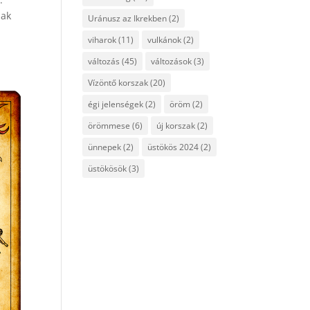
nak
Uránusz az Ikrekben
(2)
viharok
(11)
vulkánok
(2)
változás
(45)
változások
(3)
Vízöntő korszak
(20)
égi jelenségek
(2)
öröm
(2)
örömmese
(6)
új korszak
(2)
ünnepek
(2)
üstökös 2024
(2)
üstökösök
(3)