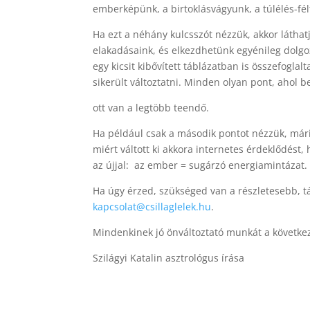
emberképünk, a birtoklásvágyunk, a túlélés-
fé
Ha ezt a néhány kulcsszót nézzük, akkor láthatj
elakadásaink, és elkezdhetünk
egyénileg dolgoz
egy kicsit
kibővített táblázatban is összefoglal
sikerült változtatni. Minden olyan pont, ahol
be
ott van a legtöbb teendő.
Ha például csak a második pontot nézzük, már
miért váltott ki akkora internetes
érdeklődést, 
az újjal: az ember = sugárzó energiamintázat
Ha úgy érzed, szükséged van a részletesebb, t
kapcsolat@csillaglelek.hu
.
Mindenkinek jó önváltoztató munkát a következő
Szilágyi Katalin asztrológus írása