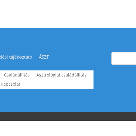
lési tájékoztató
ÁSZF
Családállítás
Asztrológiai családállítás
Kapcsolat