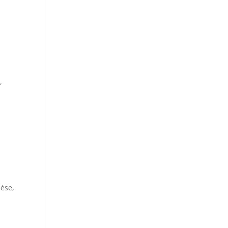
lló
,
tés,
ése,