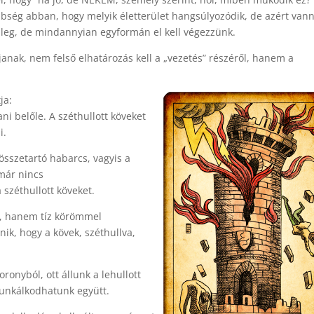
bség abban, hogy melyik életterület hangsúlyozódik, de azért van
nileg, de mindannyian egyformán el kell végezzünk.
anak, nem felső elhatározás kell a „vezetés” részéről, hanem a
ja:
ani belőle. A széthullott köveket
i.
 összetartó habarcs, vagyis a
ár nincs
 széthullott köveket.
, hanem tíz körömmel
ik, hogy a kövek, széthullva,
ronyból, ott állunk a lehullott
munkálkodhatunk együtt.