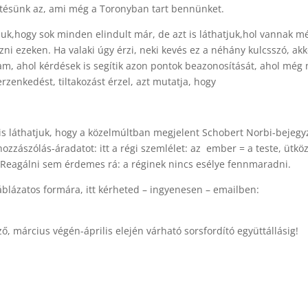
ltésünk az, ami még a Toronyban tart bennünket.
uk,hogy sok minden elindult már, de azt is láthatjuk,
hol vannak m
ni ezeken. Ha valaki úgy érzi, neki
kevés ez a néhány kulcsszó, akk
tam, ahol kérdések
is segítik azon pontok beazonosítását, ahol még
rzenkedést, tiltakozást érzel, azt mutatja, hogy
is láthatjuk, hogy a közelmúltban megjelent Schobert
Norbi-bejegy
hozzászólás-áradatot: itt a régi
szemlélet: az
ember = a teste, ütköz
. Reagálni sem
érdemes rá: a réginek nincs esélye fennmaradni.
áblázatos formára, itt kérheted – ingyenesen – emailben:
, március végén-április elején várható sorsfordító együttállásig!