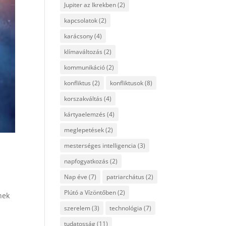
Jupiter az Ikrekben
(2)
kapcsolatok
(2)
karácsony
(4)
klímaváltozás
(2)
kommunikáció
(2)
konfliktus
(2)
konfliktusok
(8)
korszakváltás
(4)
kártyaelemzés
(4)
meglepetések
(2)
mesterséges intelligencia
(3)
napfogyatkozás
(2)
Nap éve
(7)
patriarchátus
(2)
Plútó a Vízöntőben
(2)
nek
szerelem
(3)
technológia
(7)
tudatosság
(11)
.