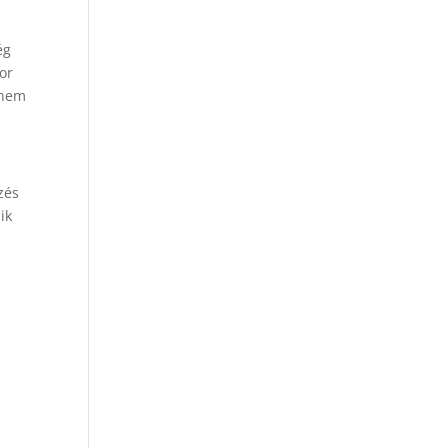
ég
or
nem
zés
ik