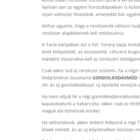
Nyilván van az egyéni horoszkópokban is külön
olyan változási feladatok, amelyeket bár egyé
Ahhoz ugyanis, hogy a rendszerek változni tudj
rendszer alapköveinek kell módosulnia.
A Tarot-kártyában ezt a XVI, Torony lapja mutat
Amit felépítettél, az összeomlik, célszerű kiugr
másként összerakva kell új rendszert kidolgozn
Csak akkor tud új rendszer születni, ha a régit
felépítményt összetartó
GONDOLKODÁSMÓD
m
ott, és új gondolkodással, új épületté emeljük a
Ha nem adjuk fel a régi gondolkodásmódunkat
kapaszkodunk a habarcsba, akkor csak az történ
maguk alá temetnek minket.
Ha változtatunk, akkor önként kilépünk a régi To
kövek mellett, és az új kiépítésében közösen 