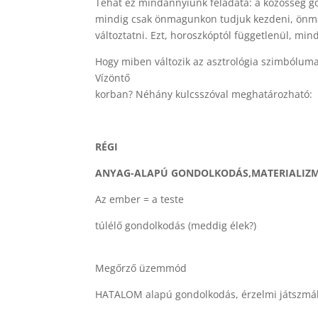
Tehát ez mindannyiunk feladata: a közösség go
mindig csak önmagunkon tudjuk kezdeni, ön
változtatni. Ezt, horoszkóptól függetlenül, mi
Hogy miben változik az asztrológia szimbólumai
Vízöntő
korban? Néhány kulcsszóval meghatározható:
RÉGI
ANYAG-ALAPÚ GONDOLKODÁS,
MATERIALIZ
Az ember = a teste az e
túlélő gondolkodás (meddig él
vagyok hatással, 
Megőrző üzemmód V
HATALOM alapú gondolkodás, érzelmi
érzelmi m