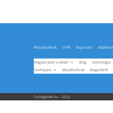
Aktuális/Árak
GYIK
Kapcsolat
Adatkeze
Hogyan jelez a lélek?
Blog
Asztrológia
Tanfolyam
Aktuális/Árak
Magunkról
Csillaglélek.hu – 2022