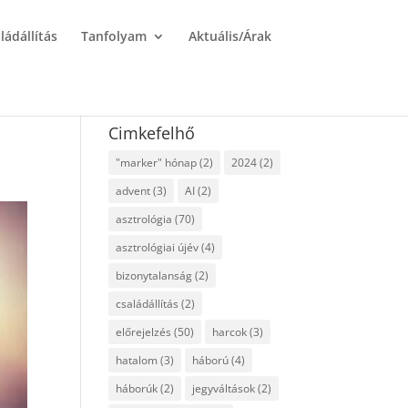
ládállítás
Tanfolyam
Aktuális/Árak
Cimkefelhő
"marker" hónap
(2)
2024
(2)
advent
(3)
AI
(2)
asztrológia
(70)
asztrológiai újév
(4)
bizonytalanság
(2)
családállítás
(2)
előrejelzés
(50)
harcok
(3)
hatalom
(3)
háború
(4)
háborúk
(2)
jegyváltások
(2)