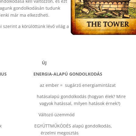
ndolkodása kell változzon, és ezt
magunk gondolkodásán tudunk
ndenki már ma elkezdheti.
 szerint a körülöttünk lévő világ a
 ÚJ
MUS
ENERGIA-ALAPÚ GONDOLKODÁS
mber = sugárzó energiamintázat
ek?) hatásalapú gondolkodás (hogyan élek? M
milyen hatások érnek?)
áltozó üzemmód
 játszmák EGYÜTTMŰKÖDÉS alapú gondolkodás,
egosztás