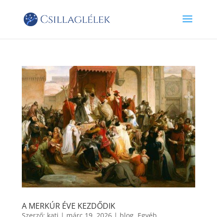
A MERKÚR ÉVE KEZDŐDIK
Szerző:
kati
|
márc 19, 2026
|
blog
,
Egyéb