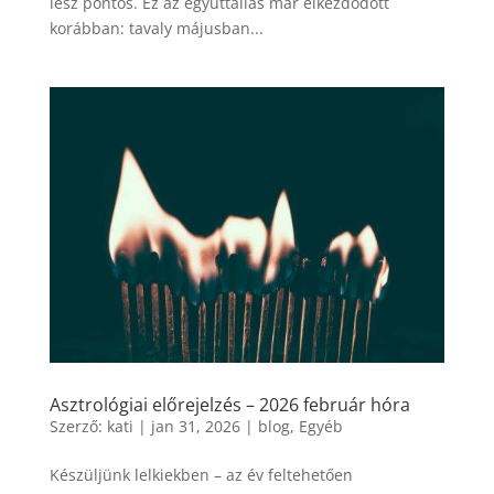
lesz pontos. Ez az együttállás már elkezdődött
korábban: tavaly májusban...
Asztrológiai előrejelzés – 2026 február hóra
Szerző:
kati
|
jan 31, 2026
|
blog
,
Egyéb
Készüljünk lelkiekben – az év feltehetően