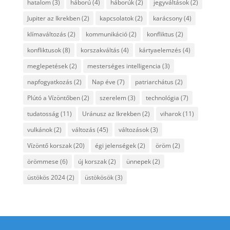
hatalom
(3)
háború
(4)
háborúk
(2)
jegyváltások
(2)
Jupiter az Ikrekben
(2)
kapcsolatok
(2)
karácsony
(4)
klímaváltozás
(2)
kommunikáció
(2)
konfliktus
(2)
konfliktusok
(8)
korszakváltás
(4)
kártyaelemzés
(4)
meglepetések
(2)
mesterséges intelligencia
(3)
napfogyatkozás
(2)
Nap éve
(7)
patriarchátus
(2)
Plútó a Vízöntőben
(2)
szerelem
(3)
technológia
(7)
tudatosság
(11)
Uránusz az Ikrekben
(2)
viharok
(11)
vulkánok
(2)
változás
(45)
változások
(3)
Vízöntő korszak
(20)
égi jelenségek
(2)
öröm
(2)
örömmese
(6)
új korszak
(2)
ünnepek
(2)
üstökös 2024
(2)
üstökösök
(3)