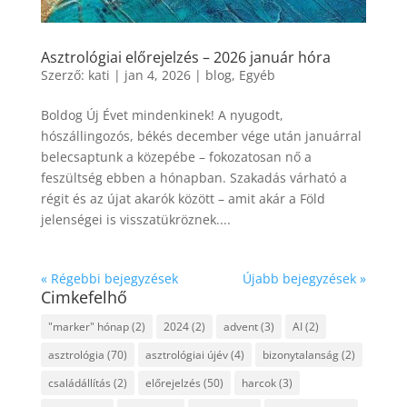
Asztrológiai előrejelzés – 2026 január hóra
Szerző:
kati
|
jan 4, 2026
|
blog
,
Egyéb
Boldog Új Évet mindenkinek! A nyugodt,
hószállingozós, békés december vége után januárral
belecsaptunk a közepébe – fokozatosan nő a
feszültség ebben a hónapban. Szakadás várható a
régit és az újat akarók között – amit akár a Föld
jelenségei is visszatükröznek....
« Régebbi bejegyzések
Újabb bejegyzések »
Cimkefelhő
"marker" hónap
(2)
2024
(2)
advent
(3)
AI
(2)
asztrológia
(70)
asztrológiai újév
(4)
bizonytalanság
(2)
családállítás
(2)
előrejelzés
(50)
harcok
(3)