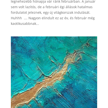
legnehezebb hónapja vár ránk februárban. A január
sem volt lazítós, de a februári égi állások hatalmas
fordulatot jeleznek, egy új világkorszak indulását.
Huhhh …. Nagyon elindult ez az év, és február még
kaotikusabbnak...