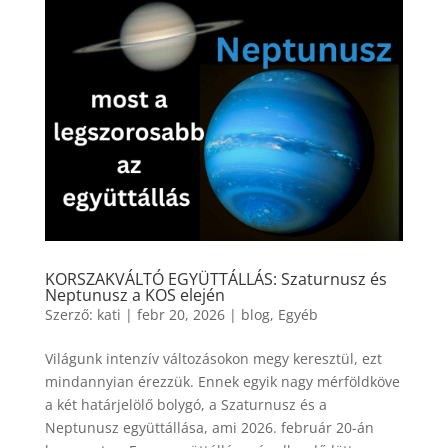
KORSZAKVÁLTÓ EGYÜTTÁLLÁS: Szaturnusz és
Neptunusz a KOS elején
Szerző:
kati
|
febr 20, 2026
|
blog
,
Egyéb
Világunk intenzív változásokon megy keresztül, ezt
mindannyian érezzük. Ennek egyik nagy mérföldköve
a két határjelölő bolygó, a Szaturnusz és a
Neptunusz együttállása, ami 2026. február 20-án