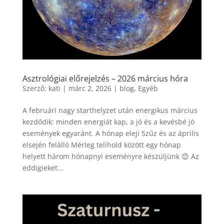
Asztrológiai előrejelzés – 2026 március hóra
Szerző:
kati
|
márc 2, 2026
|
blog
,
Egyéb
A februári nagy starthelyzet után energikus március
kezdődik: minden energiát kap, a jó és a kevésbé jó
események egyaránt. A hónap eleji Szűz és az április
elsején felálló Mérleg telihold között egy hónap
helyett három hónapnyi eseményre készüljünk 😊 Az
eddigieket...