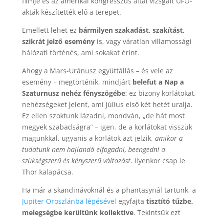
filmje és az amerikai kongresszus által vizsgált UFÓ-
akták készítették elő a terepet.
Emellett lehet ez
bármilyen szakadást, szakítást,
szikrát jelző esemény
is, vagy váratlan villamossági
hálózati történés, ami sokakat érint.
Ahogy a Mars-Uránusz együttállás – és vele az
esemény – megtörténik, mindjárt
belefut a Nap a
Szaturnusz nehéz fényszögébe
: ez bizony korlátokat,
nehézségeket jelent, ami július első két hetét uralja.
Ez ellen szoktunk lázadni, mondván, „de hát most
megyek szabadságra” – igen, de a korlátokat visszük
magunkkal, ugyanis a korlátok azt jelzik,
amikor a
tudatunk nem hajlandó elfogadni, beengedni a
szükségszerű és kényszerű változást
. Ilyenkor csap le
Thor kalapácsa.
Ha már a skandinávoknál és a phantasynál tartunk, a
Jupiter Oroszlánba lépésével
egyfajta
tisztító tűzbe,
melegségbe kerültünk kollektíve
. Tekintsük ezt