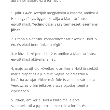
ábrán jól látható ez a formáció.
1. Július 4-én kezdjük megpakolni a kosarat, amikor a
Hold egy fényszöggel aktiválja a Mars-Uránusz
együttállást
. Technológiai vagy természeti esemény
jöhet
…
2. Utána a Neptunusz-sarokhoz csatlakozik a Hold 7-
én, és elold bennünket a régitől.
3. A következő pont 11-12-e, amikor a Mars-Uránusz
együttállást aktiválja ismét…
4. majd az újhold következik, amikor a Hold összeköti
már a Napot és a Jupitert, vagyis beletesszük a
kosárba az Újat. Ekkor már füle is van a kosárnak, a
Vénusz, az öröm jelképe, visszafogottan segít a
cipelésben.
5. 29-én, amikor a Hold a Plútó mellé érve
szembekerül a Jupiterrel, már tele a kosár, és a