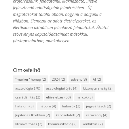
erőforrásaink, feladataink, kiaknázható, illetve
fejlesztendő adottságaink felmérésében. Új
meglátásokat találni abban, hogy mi a dolgunk a
világban. Elemezni az adott élethelyzeteket, az
életünkben aktuálisan jelentkező feladatokat. Átlátni
szövevényes kapcsolódásainkat másokkal,
párkapcsolatban, munkahelyen.
Cimkefelhő
"marker" hónap
(2)
2024
(2)
advent
(3)
AI
(2)
asztrológia
(70)
asztrológiai újév
(4)
bizonytalanság
(2)
családállítás
(2)
előrejelzés
(50)
harcok
(3)
hatalom
(3)
háború
(4)
háborúk
(2)
jegyváltások
(2)
Jupiter az Ikrekben
(2)
kapcsolatok
(2)
karácsony
(4)
klímaváltozás
(2)
kommunikáció
(2)
konfliktus
(2)