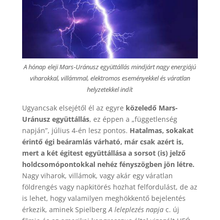
A hónap eleji Mars-Uránusz együttállás mindjárt nagy energiájú
viharokkal, villámmal, elektromos eseményekkel és váratlan
helyzetekkel indít
Ugyancsak elsejétől él az egyre
közeledő Mars-
Uránusz együttállás
, ez éppen a „függetlenség
napján”, július 4-én lesz pontos.
Hatalmas, sokakat
érintő égi beáramlás várható, már csak azért is,
mert a két égitest együttállása a sorsot (is) jelző
holdcsomópontokkal nehéz fényszögben jön létre.
Nagy viharok, villámok, vagy akár egy váratlan
földrengés vagy napkitörés hozhat felfordulást, de az
is lehet, hogy valamilyen meghökkentő bejelentés
érkezik, aminek Spielberg
A leleplezés napja
c. új