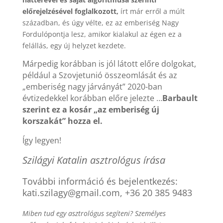
előrejelzésével foglalkozott,
írt már erről a múlt
században, és úgy vélte, ez az emberiség Nagy
Fordulópontja lesz, amikor kialakul az égen ez a
felállás, egy új helyzet kezdete.
Márpedig korábban is jól látott előre dolgokat,
például a Szovjetunió összeomlását és az
„emberiség nagy járványát” 2020-ban
évtizedekkel korábban előre jelezte …
Barbault
szerint ez a kosár „az emberiség új
korszakát” hozza el.
Így legyen!
Szilágyi Katalin asztrológus írása
További információ és bejelentkezés:
kati.szilagy@gmail.com, +36 20 385 9483
Miben tud egy asztrológus segíteni? Személyes