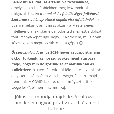
Felerősíti a tudati és érzelmi
változásainkat
,
amelyeken a későbbiekben még lesz módunk
dolgozni, hiszen
a munkát és felelősséget jelképező
Szaturnusz a hónap utolsó napján visszafelé indul
, azt
üzenve nekünk, amit mi szoktunk a Mesterséges
Intelligenciának: „kérlek, módosítsd még ezt a dolgot-
tanulmányt-képet úgy, hogy….” Remélem, mi is olyan
készségesen megtesszük, mint a gépek 😊
Összefoglalva:
A július 2026 heves csúcspontja: ami
ekkor történik, az hosszú évekre meghatározza
majd, hogy min dolgozunk saját életünkben és
kollektíven is
. Nem feltétlenül félelmetes ez, inkább
a gyökeres változásra való készséget fejleszti majd
bennünk. A COVID kezdte, de ott még azt hittük,
„vége lesz”, és nem lesz muszáj.
Július azt mondja majd: de. A változás –
ami lehet nagyon pozitív is – itt és most
történik.