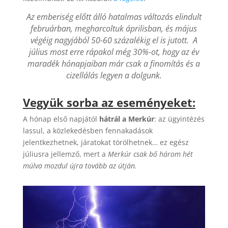
Az emberiség előtt álló hatalmas változás elindult
februárban, megharcoltuk áprilisban, és május
végéig nagyjából 50-60 százalékig el is jutott. A
július most erre rápakol még 30%-ot, hogy az év
maradék hónapjaiban már csak a finomítás és a
cizellálás legyen a dolgunk.
Vegyük sorba az eseményeket:
A hónap első napjától
hátrál a Merkúr
: az ügyintézés
lassul, a közlekedésben fennakadások
jelentkezhetnek, járatokat törölhetnek… ez egész
júliusra jellemző, mert a
Merkúr csak bő három hét
múlva mozdul újra tovább az útján.