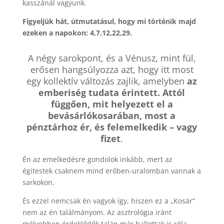
kasszánál vagyunk.
Figyeljük hát, útmutatásul, hogy mi történik majd
ezeken a napokon: 4,7,12,22,29.
A négy sarokpont, és a Vénusz, mint fül,
erősen hangsúlyozza azt, hogy itt most
egy kollektív változás zajlik, amelyben
az
emberiség tudata érintett. Attól
függően, mit helyezett el a
bevásárlókosarában, most a
pénztárhoz ér, és felemelkedik – vagy
fizet
.
Én az emelkedésre gondolok inkább, mert az
égitestek csaknem mind erőben-uralomban vannak a
sarkokon.
És ezzel nemcsak én vagyok így, hiszen ez a „Kosár”
nem az én találmányom. Az asztrológia iránt
mélyebben érdeklődők talán már hallottak is róla,