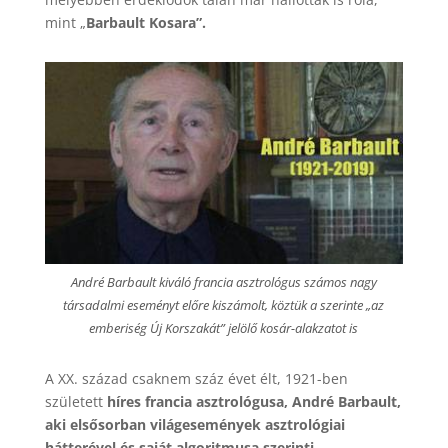
mint „
Barbault Kosara”.
André Barbault kiváló francia asztrológus számos nagy
társadalmi eseményt előre kiszámolt, köztük a szerinte „az
emberiség Új Korszakát” jelölő kosár-alakzatot is
A XX. század csaknem száz évet élt, 1921-ben
született
híres francia asztrológusa, André Barbault,
aki elsősorban világesemények asztrológiai
hátterével és saját algoritmusa szerinti