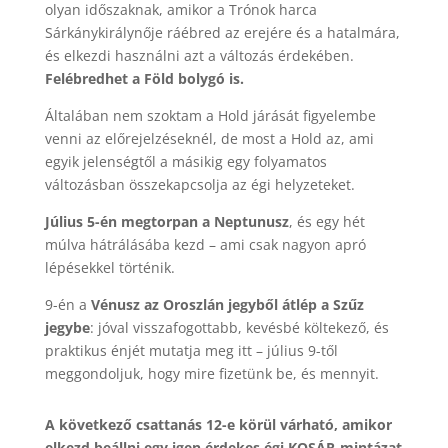
olyan időszaknak, amikor a Trónok harca
Sárkánykirálynője ráébred az erejére és a hatalmára,
és elkezdi használni azt a változás érdekében.
Felébredhet a Föld bolygó is.
Általában nem szoktam a Hold járását figyelembe
venni az előrejelzéseknél, de most a Hold az, ami
egyik jelenségtől a másikig egy folyamatos
változásban összekapcsolja az égi helyzeteket.
Július 5-én megtorpan a Neptunusz
, és egy hét
múlva hátrálásába kezd – ami csak nagyon apró
lépésekkel történik.
9-én a
Vénusz az Oroszlán jegyből átlép a Szűz
jegybe
: jóval visszafogottabb, kevésbé költekező, és
praktikus énjét mutatja meg itt – július 9-től
meggondoljuk, hogy mire fizetünk be, és mennyit.
A következő csattanás 12-e körül várható, amikor
elkezd beállni egy igen érdekes égi KOSÁR-mintázat