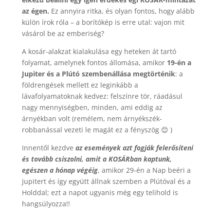
az égen.
Ez annyira ritka, és olyan fontos, hogy alább
külön írok róla – a borítókép is erre utal: vajon mit
vásárol be az emberiség?
A kosár-alakzat kialakulása egy heteken át tartó
folyamat, amelynek fontos állomása, amikor
19-én a
Jupiter és a Plútó szembenállása megtörténik
: a
földrengések mellett ez leginkább a
lávafolyamatoknak kedvez: felszínre tör, ráadásul
nagy mennyiségben, minden, ami eddig az
árnyékban volt (remélem, nem árnyékszék-
robbanással vezeti le magát ez a fényszög 😊 )
Innentől kezdve
az események azt fogják felerősíteni
és tovább csiszolni, amit a KOSÁRban kaptunk,
egészen a hónap végéig
, amikor 29-én a Nap beéri a
Jupitert és így együtt állnak szemben a Plútóval és a
Holddal; ezt a napot ugyanis még egy telihold is
hangsúlyozza!!