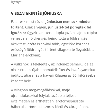
igényel.
VISSZATEKINTÉS JÚNIUSRA
Ez a rész most rövid:
júniusban nem sok minden
történt
. Csak a végén,
június 24-től pörögtek fel
igazán az ügyek
, amikor a dupla (azóta sajnos tripla)
venezuelai földrengés beindította a földrengés-
aktivitást: azóta is sokkal több, egyelőre közepes
erősségű földrengés történt világszerte (legutóbb a
Mariana-árokban).
A vulkánok is feléledtek, az indonéz Semeru, de az
olasz Etna is újabb hamufelhőket és lávafolyamokat
indított útjára, és a hawaii Kilauea az 50. kitörésébe
kezdett bele.
A világban meg-megállásokkal, majd
újraindulásokkal folytak tovább a teljesen
értelmetlen és érthetetlen, erőforráspusztító
háborúk a Hormuzi-szoros körül és Ukrajnában,