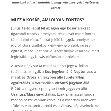
mintázat a lassú haladású, nagy változást jelző égitestek
között
MI EZ A KOSÁR, AMI OLYAN FONTOS?
Július 12-től épül fel az égen egy kosár alakzat
(igazából trapéz), amelynek résztvevői mind fontos,
társadalmi változásokat jelölő bolygók, amelyekhez
időről időre csatlakozik egy-egy gyorsabb járású
égitest, mozdulást hozva. Azért hívják kosárnak, mert
leginkább egy bevásárlókosárra emlékeztet.
A kosár négy sarka mind az adott jegy 4. fokán
található: az egyik a
Kos jegyben álló Neptunusz
, a
másik az
Oroszlán jegyben álló Jupiter/Nap
együttállás
, a harmadik a
Vízöntő jegyben álló
Plútó
, a negyedik pedig
az Ikrek jegyben álló
Uránusz/Mars együttállás.
Ezek egymással minden
módon össze vannak kötve, és a kosárnak időnként
„füle” is van, amit a Hold és a Vénusz képviselnek. Az