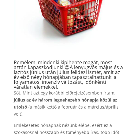
Remélem, mindenki kipihente magát, most
aztán kapaszkodjunk! 😊A lenyugvós május és a
lazítós június után július felidézi ismét, amit az
év első négy hónapjában tapasztalhattunk: a
folyamatos, intenzív változást, időnkénti
váratlan elemekkel.
Sőt. Mint azt egy korábbi előrejelzésemben írtam,
július az év három legnehezebb hónapja közül az
utolsó
(a másik kettő a február és a március/április
volt).
Emlékezetes hónapnak nézünk elébe, ezért ez a
szokásosnál hosszabb és töményebb írás, több időt