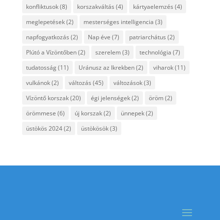
konfliktusok
(8)
korszakváltás
(4)
kártyaelemzés
(4)
meglepetések
(2)
mesterséges intelligencia
(3)
napfogyatkozás
(2)
Nap éve
(7)
patriarchátus
(2)
Plútó a Vízöntőben
(2)
szerelem
(3)
technológia
(7)
tudatosság
(11)
Uránusz az Ikrekben
(2)
viharok
(11)
vulkánok
(2)
változás
(45)
változások
(3)
Vízöntő korszak
(20)
égi jelenségek
(2)
öröm
(2)
örömmese
(6)
új korszak
(2)
ünnepek
(2)
üstökös 2024
(2)
üstökösök
(3)