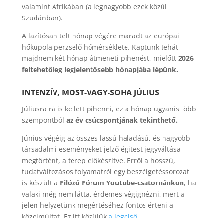
valamint Afrikában (a legnagyobb ezek közül
Szudánban).
A lazítósan telt hónap végére maradt az európai
hőkupola perzselő hőmérséklete. Kaptunk tehát
majdnem két hónap átmeneti pihenést, mielőtt
2026
feltehetőleg legjelentősebb hónapjába lépünk.
INTENZÍV, MOST-VAGY-SOHA JÚLIUS
Júliusra rá is kellett pihenni, ez a hónap ugyanis több
szempontból
az év csúcspontjának tekinthető.
Június végéig az összes lassú haladású, és nagyobb
társadalmi eseményeket jelző égitest jegyváltása
megtörtént, a terep előkészítve. Erről a hosszú,
tudatváltozásos folyamatról egy beszélgetéssorozat
is készült a
Filózó Fórum Youtube-csatornánkon
, ha
valaki még nem látta, érdemes végignézni, mert a
jelen helyzetünk megértéséhez fontos érteni a
közelmúltat. Ez itt közülük
a legelső
.