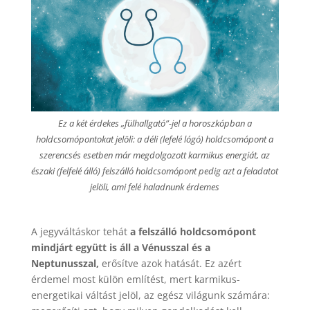
Ez a két érdekes „fülhallgató”-jel a horoszkópban a
holdcsomópontokat jelöli: a déli (lefelé lógó) holdcsomópont a
szerencsés esetben már megdolgozott karmikus energiát, az
északi (felfelé álló) felszálló holdcsomópont pedig azt a feladatot
jelöli, ami felé haladnunk érdemes
A jegyváltáskor tehát
a felszálló holdcsomópont
mindjárt együtt is áll a Vénusszal és a
Neptunusszal,
erősítve azok hatását. Ez azért
érdemel most külön említést, mert karmikus-
energetikai váltást jelöl, az egész világunk számára: