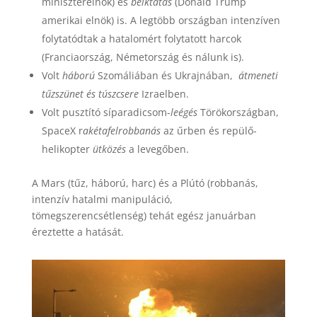
miniszterelnök) és
beiktatás
(Donald Trump
amerikai elnök) is. A legtöbb országban intenzíven
folytatódtak a hatalomért folytatott harcok
(Franciaország, Németország és nálunk is).
Volt
háború
Szomáliában és Ukrajnában,
átmeneti
tűzszünet és túszcsere
Izraelben.
Volt pusztító síparadicsom-
leégés
Törökországban,
SpaceX r
akétafelrobbanás
az űrben és repülő-
helikopter
ütközés
a levegőben.
A Mars (tűz, háború, harc) és a Plútó (robbanás,
intenzív hatalmi manipuláció,
tömegszerencsétlenség) tehát egész januárban
éreztette a hatását.