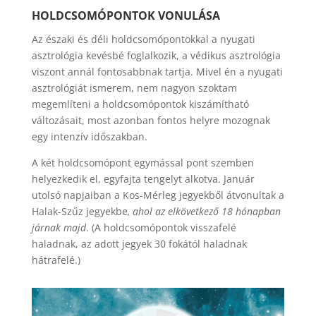
HOLDCSOMÓPONTOK VONULÁSA
Az északi és déli holdcsomópontokkal a nyugati
asztrológia kevésbé foglalkozik, a védikus asztrológia
viszont annál fontosabbnak tartja. Mivel én a nyugati
asztrológiát ismerem, nem nagyon szoktam
megemlíteni a holdcsomópontok kiszámítható
változásait, most azonban fontos helyre mozognak
egy intenzív időszakban.
A két holdcsomópont egymással pont szemben
helyezkedik el, egyfajta tengelyt alkotva. Január
utolsó napjaiban a Kos-Mérleg jegyekből átvonultak a
Halak-Szűz jegyekbe
, ahol az elkövetkező 18 hónapban
járnak majd
. (A holdcsomópontok visszafelé
haladnak, az adott jegyek 30 fokától haladnak
hátrafelé.)