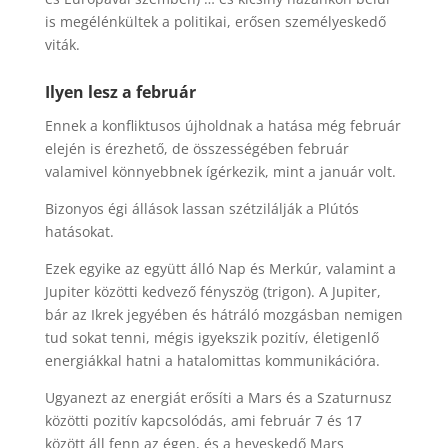
is megélénkültek a politikai, erősen személyeskedő
viták.
Ilyen lesz a február
Ennek a konfliktusos újholdnak a hatása még február
elején is érezhető, de összességében február
valamivel könnyebbnek ígérkezik, mint a január volt.
Bizonyos égi állások lassan szétzilálják a Plútós
hatásokat.
Ezek egyike az együtt álló Nap és Merkúr, valamint a
Jupiter közötti kedvező fényszög (trigon). A Jupiter,
bár az Ikrek jegyében és hátráló mozgásban nemigen
tud sokat tenni, mégis igyekszik pozitív, életigenlő
energiákkal hatni a hatalomittas kommunikációra.
Ugyanezt az energiát erősíti a Mars és a Szaturnusz
közötti pozitív kapcsolódás, ami február 7 és 17
között áll fenn az égen, és a heveskedő Mars