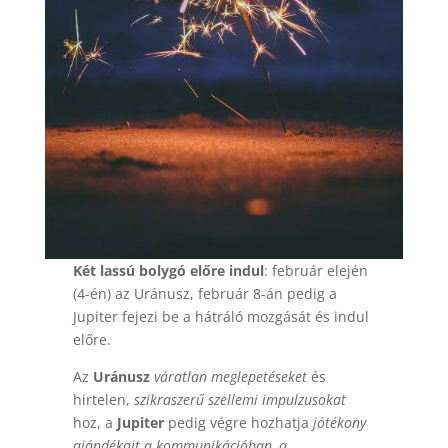
Két lassú bolygó előre indul
: február elején
(4-én) az Uránusz, február 8-án pedig a
Jupiter fejezi be a hátráló mozgását és indul
előre.
Az
Uránusz
váratlan meglepetéseket
és
hirtelen,
szikraszerű szellemi impulzusokat
hoz, a
Jupiter
pedig végre hozhatja
jótékony
ajándékait a kommunikációban, a