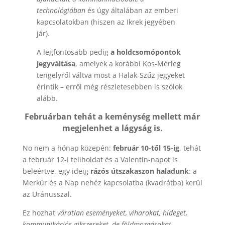
technológiában
és úgy általában az emberi
kapcsolatokban (hiszen az Ikrek jegyében
jár).
A legfontosabb pedig
a holdcsomópontok
jegyváltása
, amelyek a korábbi Kos-Mérleg
tengelyről váltva most a Halak-Szűz jegyeket
érintik – erről még részletesebben is szólok
alább.
Februárban tehát a keménység mellett már
megjelenhet a lágyság is.
No nem a hónap közepén:
február 10-től 15-ig
, tehát
a február 12-i teliholdat és a Valentin-napot is
beleértve, egy ideig
rázós útszakaszon haladunk
: a
Merkúr és a Nap nehéz kapcsolatba (kvadrátba) kerül
az Uránusszal.
Ez hozhat
váratlan eseményeket, viharokat, hideget,
kommunikációs gikszereket, de földmozgásokat,