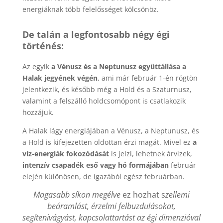
energiáknak több felelősséget kölcsönöz.
De talán a legfontosabb négy égi
történés:
Az egyik
a Vénusz és a Neptunusz együttállása a
Halak jegyének végén
, ami már február 1-én rögtön
jelentkezik, és később még a Hold és a Szaturnusz,
valamint a felszálló holdcsomópont is csatlakozik
hozzájuk.
A Halak lágy energiájában a Vénusz, a Neptunusz, és
a Hold is kifejezetten oldottan érzi magát. Mivel ez
a
víz-energiák fokozódását
is jelzi, lehetnek árvizek,
intenzív csapadék eső vagy hó formájában
február
elején különösen, de igazából egész februárban.
Magasabb síkon megélve
ez hozhat s
zellemi
beáramlást, érzelmi felbuzdulásokat,
segítenivágyást, kapcsolattartást az égi dimenzióval