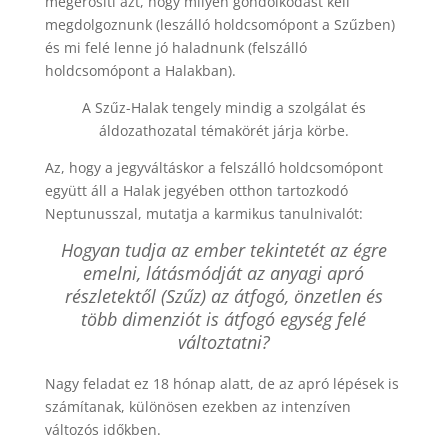
megerősíti azt, hogy milyen gondolkodást kell
megdolgoznunk (leszálló holdcsomópont a Szűzben)
és mi felé lenne jó haladnunk (felszálló
holdcsomópont a Halakban).
A Szűz-Halak tengely mindig a szolgálat és
áldozathozatal témakörét járja körbe.
Az, hogy a jegyváltáskor a felszálló holdcsomópont
együtt áll a Halak jegyében otthon tartozkodó
Neptunusszal, mutatja a karmikus tanulnivalót:
Hogyan tudja az ember tekintetét az égre
emelni, látásmódját az anyagi apró
részletektől (Szűz) az átfogó, önzetlen és
több dimenziót is átfogó egység felé
változtatni?
Nagy feladat ez 18 hónap alatt, de az apró lépések is
számítanak, különösen ezekben az intenzíven
változós időkben.