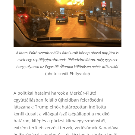
A Mars-Plútó szembenállás által uralt hónap utolsó napjára is
esett egy repülőgéprobbanás Philadelphiában, még egyszer
hangsúlyozva az Egyesült Államok különösen nehéz időszakát
(photo credit Phillyvoice)
A politikai hatalmi harcok a Merkúr-Plútó
együttállásban felálló újholdban felerősödni
látszanak: Trump elnök határozottan indította
konfliktusait a világgal (szükségállapot a mexikói
határon, kilépés a párizsi klímaegyezményből,
extrém területszerzési tervek, védővámok Kanadával
és Európával szemben) … és kicsiny hazánkon belül