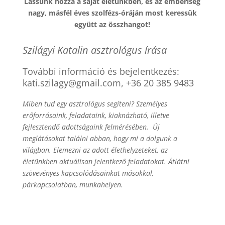
Lássunk hozzá a saját életünkben, és az emberiség
nagy, másfél éves szolfézs-óráján most keressük
együtt az összhangot!
Szilágyi Katalin asztrológus írása
További információ és bejelentkezés:
kati.szilagy@gmail.com, +36 20 385 9483
Miben tud egy asztrológus segíteni? Személyes
erőforrásaink, feladataink, kiaknázható, illetve
fejlesztendő adottságaink felmérésében. Új
meglátásokat találni abban, hogy mi a dolgunk a
világban. Elemezni az adott élethelyzeteket, az
életünkben aktuálisan jelentkező feladatokat. Átlátni
szövevényes kapcsolódásainkat másokkal,
párkapcsolatban, munkahelyen.