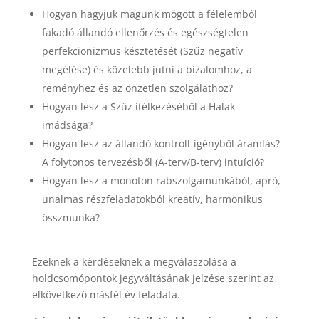
Hogyan hagyjuk magunk mögött a félelemből
fakadó állandó ellenőrzés és egészségtelen
perfekcionizmus késztetését (Szűz negatív
megélése) és közelebb jutni a bizalomhoz, a
reményhez és az önzetlen szolgálathoz?
Hogyan lesz a Szűz ítélkezéséből a Halak
imádsága?
Hogyan lesz az állandó kontroll-igényből áramlás?
A folytonos tervezésből (A-terv/B-terv) intuíció?
Hogyan lesz a monoton rabszolgamunkából, apró,
unalmas részfeladatokból kreatív, harmonikus
összmunka?
Ezeknek a kérdéseknek a megválaszolása a
holdcsomópontok jegyváltásának jelzése szerint az
elkövetkező másfél év feladata.