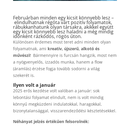
Februárban minden egy kicsit könnyebb lesz –
elindulhatnak régóta várt pozitív folyamatok,
rábukkanhatunk olyan társakra, akikkel együtt
egy kicsit könnyebb lesz haladni a még mindig
időnként rázkódós, rögös úton.
Különösen érdemes most teret adni minden olyan
folyamatnak, ami
kreatív, újszerű, alkotó és
művészi!
Bármennyire is furcsán hangzik, most nem
a nyögvenyelős, izzadós munka, hanem a flow
(áramlás) érzése fogja tovább sodorni a világ
szekerét is.
Ilyen volt a január
2025 erős kezdése volt valóban a január: sok
lebontási folyamat elindult, nem is volt mindig
könnyű megküzdeni indulatokkal, haragokkal,
bizonytalansággal, visszarendeződési késztetésekkel.
Néhányat jelzés értékűen felsorolnék: