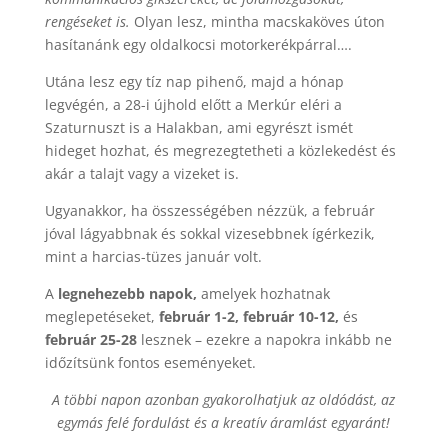
rengéseket is.
Olyan lesz, mintha macskaköves úton
hasítanánk egy oldalkocsi motorkerékpárral….
Utána lesz egy tíz nap pihenő, majd a hónap
legvégén, a 28-i újhold előtt a Merkúr eléri a
Szaturnuszt is a Halakban, ami egyrészt ismét
hideget hozhat, és megrezegtetheti a közlekedést és
akár a talajt vagy a vizeket is.
Ugyanakkor, ha összességében nézzük, a február
jóval lágyabbnak és sokkal vizesebbnek ígérkezik,
mint a harcias-tüzes január volt.
A
legnehezebb napok,
amelyek hozhatnak
meglepetéseket,
február 1-2, február 10-12,
és
február 25-28
lesznek – ezekre a napokra inkább ne
időzítsünk fontos eseményeket.
A többi napon azonban gyakorolhatjuk az oldódást, az
egymás felé fordulást és a kreatív áramlást egyaránt!