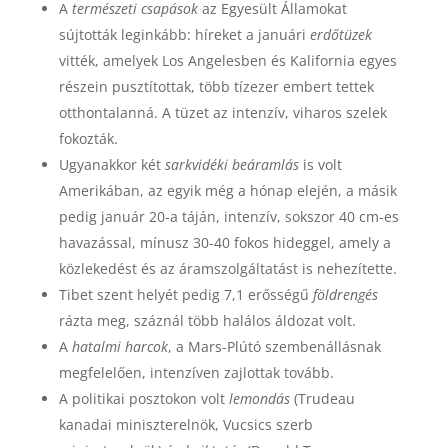
A
természeti csapások
az Egyesült Államokat
sújtották leginkább: híreket a januári
erdőtüzek
vitték, amelyek Los Angelesben és Kalifornia egyes
részein pusztítottak, több tízezer embert tettek
otthontalanná. A tüzet az intenzív, viharos szelek
fokozták.
Ugyanakkor két
sarkvidéki beáramlás
is volt
Amerikában, az egyik még a hónap elején, a másik
pedig január 20-a táján, intenzív, sokszor 40 cm-es
havazással, mínusz 30-40 fokos hideggel, amely a
közlekedést és az áramszolgáltatást is nehezítette.
Tibet szent helyét pedig 7,1 erősségű
földrengés
rázta meg, száznál több halálos áldozat volt.
A
hatalmi harcok
, a Mars-Plútó szembenállásnak
megfelelően, intenzíven zajlottak tovább.
A politikai posztokon volt
lemondás
(Trudeau
kanadai miniszterelnök, Vucsics szerb